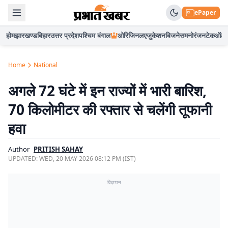
ePaper
होम
झारखण्ड
बिहार
उत्तर प्रदेश
पश्चिम बंगाल
ओरिजिनल
एजुकेशन
बिजनेस
मनोरंजन
टेक
ऑटो
Home
National
अगले 72 घंटे में इन राज्यों में भारी बारिश,
70 किलोमीटर की रफ्तार से चलेंगी तूफानी
हवा
Author
PRITISH SAHAY
UPDATED:
WED, 20 MAY 2026 08:12 PM (IST)
विज्ञापन