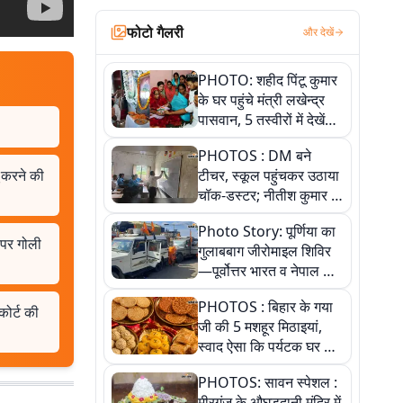
फोटो गैलरी
और देखें
PHOTO: शहीद पिंटू कुमार
के घर पहुंचे मंत्री लखेन्द्र
पासवान, 5 तस्वीरों में देखें
उस भावुक पल की पूरी
PHOTOS : DM बने
कहानी
टीचर, स्कूल पहुंचकर उठाया
 करने की
चॉक-डस्टर; नीतीश कुमार के
इस चहेते अधिकारी को
Photo Story: पूर्णिया का
जानिए
 पर गोली
गुलाबबाग जीरोमाइल शिविर
—पूर्वोत्तर भारत व नेपाल के
कांवरियों का प्रमुख सेवा धाम
PHOTOS : बिहार के गया
कोर्ट की
जी की 5 मशहूर मिठाइयां,
स्वाद ऐसा कि पर्यटक घर ले
जाना नहीं भूलते, तस्वीरों में
PHOTOS: सावन स्पेशल :
देखें
मीरगंज के औघड़दानी मंदिर में