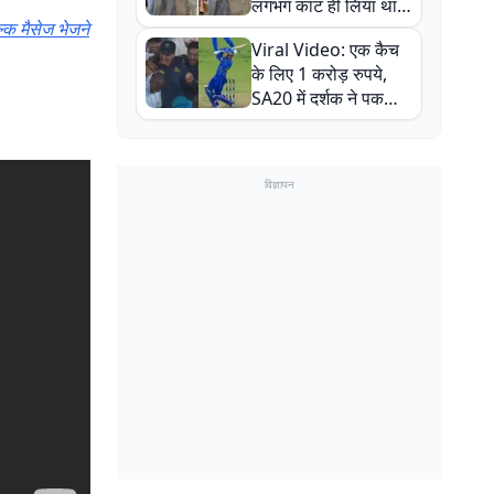
लगभग काट ही लिया था,
्क मैसेज भेजने
न्यूजीलैंड सीरीज से पहले
Viral Video: एक कैच
बाल-बाल बचे
के लिए 1 करोड़ रुपये,
SA20 में दर्शक ने पकड़ा
एक हाथ से गजब का कैच
विज्ञापन