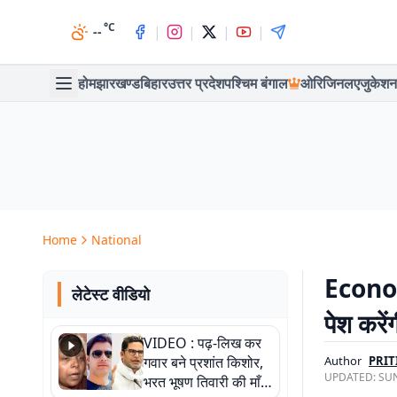
°C
|
|
|
|
--
होम
झारखण्ड
बिहार
उत्तर प्रदेश
पश्चिम बंगाल
ओरिजिनल
एजुकेशन
Home
National
Economi
लेटेस्ट वीडियो
पेश करें
VIDEO : पढ़-लिख कर
गवार बने प्रशांत किशोर,
Author
PRIT
UPDATED:
SUN
भरत भूषण तिवारी की माँ ने