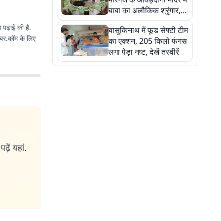
बाबा का अलौकिक श्रृंगार,
तस्वीरों में देखें महादेव के कई
े पढ़ाई की है.
बासुकिनाथ में फूड सेफ्टी टीम
मनमोहक स्वरूप
का एक्शन, 205 किलो फंगस
लगा पेड़ा नष्ट, देखें तस्वीरें
ढ़ें यहां.