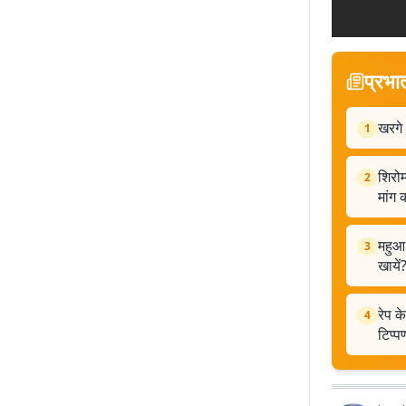
प्रभा
खरगे 
1
शिरो
2
मांग 
महुआ 
3
खायें
रेप क
4
टिप्प