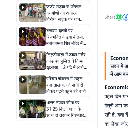
कहा नहीं थी उम्मीद, बेटा
जर्जर सड़क से परेशान
था तो किसी को बोलने की
ग्रामीणों का अनोखा
नहीं थी हिम्मत
Share
विरोध, सड़क पर धान
रोपकर और खाद डालकर
श्रावण दशमी पर
जताया आक्रोश
शिवभक्ति में डूबा बेतिया,
मनोकामना शिव मंदिर में
हुआ भव्य श्रृंगार
लिट्टीपाड़ा में डबल मर्डर
Economic
कांड का पुलिस ने किया
सदन में आ
खुलासा, 12 घंटे में आरोपी
गिरफ्तार
में आम बज
पश्चिम चंपारण में स्कूल
बना तालाब, गंदे पानी से
Economic
होकर पढ़ने पहुंच रहे बच्चे
पहले दिन यान
भारत-नेपाल सीमा पर
मंत्री आम बज
31.25 किलो गांजा के
रही है. बता द
साथ दो तस्कर गिरफ्तार,
नेपाली नंबर की बाइक
का लेखा जोख
जब्त