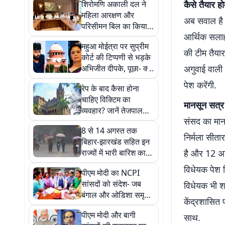
शिरोमणि अकाली दल ने
कैसे तैयार हो
महिला आरक्षण और
अब सवाल है कि
परिसीमन बिल का किया
आर्थिक सलाहक
समर्थन, तुरंत लागू करने
महुआ मोईत्रा पर सुप्रीम
की मांग की
की टीम तैया
कोर्ट की टिप्पणी से भड़के
अभिजीत दीपके, पूछा- क्या
अगुवाई वाली 
सब सीने पर गोली खायें?
पेश करेंगी.
रेप के बाद कैसा होना
चाहिए विक्टिम का
मानसून सत्र 
व्यवहार? जानें तेजपाल
संसद का मानस
केस में क्यों अहम है हाई
8 से 14 अगस्त तक
कोर्ट की टिप्पणी
निर्मला सीता
बिहार-झारखंड सहित इन
राज्यों में भारी बारिश का
है और 12 अगस
अलर्ट, आंधी-तूफान की
विधेयक पेश 
पीएम मोदी का NCPI
चेतावनी
सांसदों को संदेश- जब
विधेयक भी शा
बंगाल और ओडिशा समृद्ध
केंद्रशासित 
थे, तब भारत भी हर तरह
पीएम मोदी और बागी
से समृद्ध था
साथ.