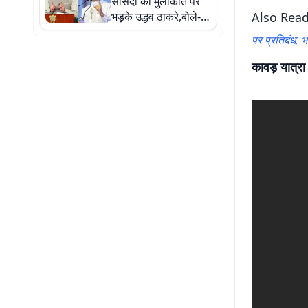
सांसदों की मुलाकात पर
भड़के उद्धव ठाकरे,बोले-
Also Rea
गद्दारों से मिलने का समय
पर प्रतिबंध, भा
है, जंतर-मंतर के युवाओं के
लिए नहीं
कावड़ यात्रा म