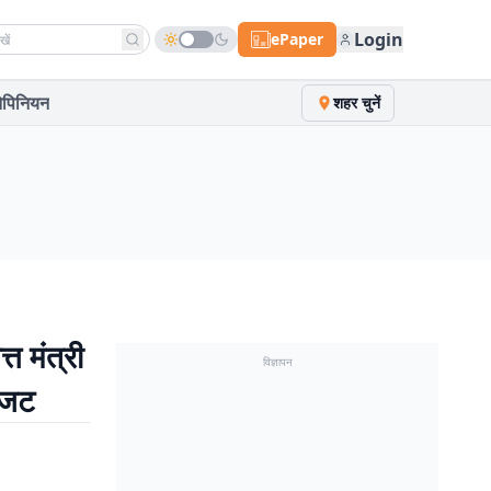
h news
Login
ePaper
पिनियन
शहर चुनें
 मंत्री
विज्ञापन
 बजट