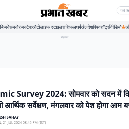
Searc
बिजनेस
मनोरंजन
टेक
ऑटो
लाइफ स्टाइल
राशिफल
धर्म
खेल
देश
विश्व
शॉर्ट्स
वीडियो
ओ
विज्ञापन
c Survey 2024: सोमवार को सदन में वित्त
गी आर्थिक सर्वेक्षण, मंगलवार को पेश होगा आम
ISH SAHAY
, 21 JUL 2024 08:45 PM (IST)