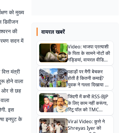
क्षण को मुख्य
क्स डिवीजन
ेश्वरन की
वायरल खबरें
तारमण सदन में
Video: भाजपा प्रत्याशी
के पिता के सामने नोटों की
गड्डियां, वायरल वीडियो
से राजनीति में उबाल,
ित्त मंत्री
पहाड़ों पर मैगी बेचकर
अजित महतो बोले- TMC
होती है कितनी कमाई?
की गंदी चाल
रू होने वाला
युवक ने गल्ला दिखाया तो
की ओर से छह
नौकरी वालों के खड़े हो गए
जिंदगी में कभी RSS-BJP
कान
 वाला
के लिए काम नहीं करूंगा,
लेगी. इस
रिंटू पॉल को TMC
ऑफिस में ले जाकर पीटा,
ाषा इनपुट के
Viral Video: कुत्ते ने
Video वायरल
Shreyas Iyer को