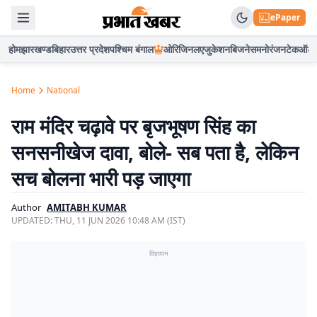
ePaper
होम
झारखण्ड
बिहार
उत्तर प्रदेश
पश्चिम बंगाल
ओरिजिनल
एजुकेशन
बिजनेस
मनोरंजन
टेक
ऑटो
Home
National
राम मंदिर चढ़ावे पर बृजभूषण सिंह का
सनसनीखेज दावा, बोले- सब पता है, लेकिन
सच बोलना भारी पड़ जाएगा
Author
AMITABH KUMAR
UPDATED:
THU, 11 JUN 2026 10:48 AM (IST)
विज्ञापन