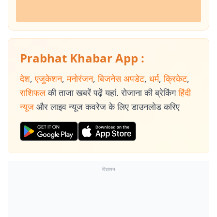
Prabhat Khabar App :
देश
,
एजुकेशन
,
मनोरंजन
,
बिजनेस अपडेट
,
धर्म
,
क्रिकेट
,
राशिफल
की ताजा खबरें पढ़ें यहां. रोजाना की ब्रेकिंग
हिंदी
न्यूज
और लाइव न्यूज कवरेज के लिए डाउनलोड करिए
विज्ञापन