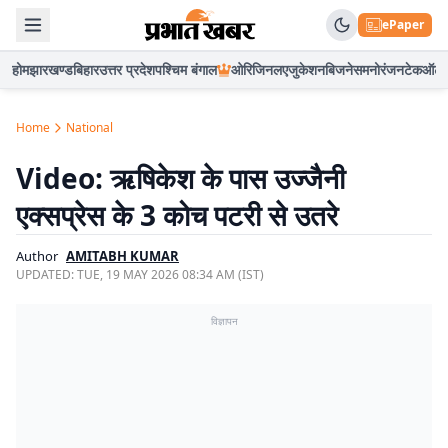
ePaper
होम
झारखण्ड
बिहार
उत्तर प्रदेश
पश्चिम बंगाल
ओरिजिनल
एजुकेशन
बिजनेस
मनोरंजन
टेक
ऑटो
Home
National
Video: ऋषिकेश के पास उज्जैनी
एक्सप्रेस के 3 कोच पटरी से उतरे
Author
AMITABH KUMAR
UPDATED:
TUE, 19 MAY 2026 08:34 AM (IST)
विज्ञापन