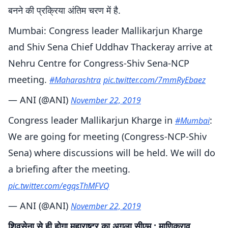
बनने की प्रक्रिया अंतिम चरण में है.
Mumbai: Congress leader Mallikarjun Kharge
and Shiv Sena Chief Uddhav Thackeray arrive at
Nehru Centre for Congress-Shiv Sena-NCP
meeting.
#Maharashtra
pic.twitter.com/7mmRyEbaez
— ANI (@ANI)
November 22, 2019
Congress leader Mallikarjun Kharge in
:
#Mumbai
We are going for meeting (Congress-NCP-Shiv
Sena) where discussions will be held. We will do
a briefing after the meeting.
pic.twitter.com/egqsThMFVQ
— ANI (@ANI)
November 22, 2019
शिवसेना से ही होगा महाराष्ट्र का अगला सीएम : माणिकराव