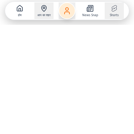
होम
आप का शहर
News Snap
Shorts
Follow us on
X
Download Mobile App
State
›
Jharkhand
›
Hindi News
Gumla News
Bihar News
Dumka News