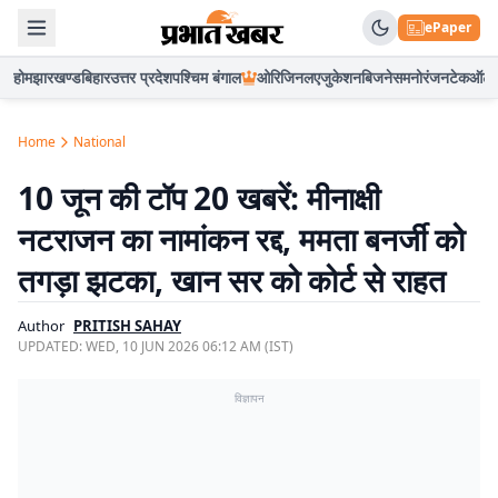
ePaper
होम
झारखण्ड
बिहार
उत्तर प्रदेश
पश्चिम बंगाल
ओरिजिनल
एजुकेशन
बिजनेस
मनोरंजन
टेक
ऑटो
Home
National
10 जून की टॉप 20 खबरें: मीनाक्षी
नटराजन का नामांकन रद्द, ममता बनर्जी को
तगड़ा झटका, खान सर को कोर्ट से राहत
Author
PRITISH SAHAY
UPDATED:
WED, 10 JUN 2026 06:12 AM (IST)
विज्ञापन