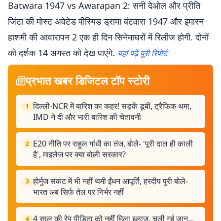
Batwara 1947 vs Awarapan 2: सनी देओल और प्रीति
जिंटा की मोस्ट अवेटेड पीरियड ड्रामा बंटवारा 1947 और इमारन
हाशमी की आवारापन 2 एक ही दिन सिनेमाघरों में रिलीज होगी. दोनों
को दर्शक 14 अगस्त को देख पाएंगे.
यहां पढ़ें पूरी रिपोर्ट
प्रभात खबर डिजिटल टॉप स्टोरी
दिल्ली-NCR में बारिश का कहर! सड़कें डूबीं, ट्रैफिक थमा,
1
IMD ने दी और भारी बारिश की चेतावनी
E20 नीति पर राहुल गांधी का तंज, बोले- 'पूरी दाल ही काली
2
है', माइलेज पर क्या बोली सरकार?
होर्मुज संकट में भी नहीं थमी ईंधन आपूर्ति, हरदीप पुरी बोले-
3
भारत अब सिर्फ तेल पर निर्भर नहीं
4 साल की रेप पीड़िता को नहीं मिला इलाज, चली गई जान...
4