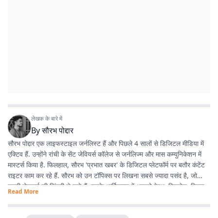
लेखक के बारे में
By
सौरभ पोद्दार
सौरभ पोद्दार एक लाइफस्टाइल जर्नलिस्ट हैं और पिछले 4 सालों से डिजिटल मीडिया में
एक्टिव हैं. उन्होंने रांची के सेंट जेवियर्स कॉलेज से जर्नलिज्म और मास कम्युनिकेशन में
मास्टर्स किया है. फिलहाल, सौरभ 'प्रभात खबर' के डिजिटल प्लेटफॉर्म पर बतौर कंटेंट
राइटर काम कर रहे हैं. सौरभ को उन टॉपिक्स पर लिखना सबसे ज्यादा पसंद है, जो
हमारी रोजमर्रा की जिंदगी से जुड़े हैं. उनके आर्टिकल्स में आपको हेल्थ, फिटनेस, स्किन-
Read More
हेयर केयर, पेरेंटिंग, हेल्दी रेसिपीज, घरेलू नुस्खे, रिलेशनशिप और वास्तु शास्त्र जैसी
उपयोगी जानकारियां मिलेंगी. फिटनेस और अच्छी सेहत सौरभ की निजी जिंदगी का भी