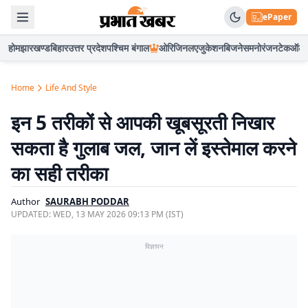
ePaper
होम
झारखण्ड
बिहार
उत्तर प्रदेश
पश्चिम बंगाल
ओरिजिनल
एजुकेशन
बिजनेस
मनोरंजन
टेक
ऑटो
Home
Life And Style
इन 5 तरीकों से आपकी खूबसूरती निखार
सकता है गुलाब जल, जान लें इस्तेमाल करने
का सही तरीका
Author
SAURABH PODDAR
UPDATED:
WED, 13 MAY 2026 09:13 PM (IST)
विज्ञापन