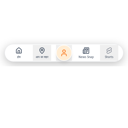
होम
आप का शहर
News Snap
Shorts
Follow us on
X
Download Mobile App