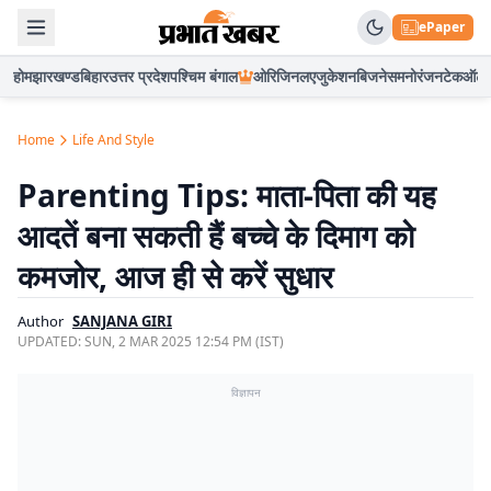
ePaper
होम
झारखण्ड
बिहार
उत्तर प्रदेश
पश्चिम बंगाल
ओरिजिनल
एजुकेशन
बिजनेस
मनोरंजन
टेक
ऑटो
Home
Life And Style
Parenting Tips: माता-पिता की यह
आदतें बना सकती हैं बच्चे के दिमाग को
कमजोर, आज ही से करें सुधार
Author
SANJANA GIRI
UPDATED:
SUN, 2 MAR 2025 12:54 PM (IST)
विज्ञापन