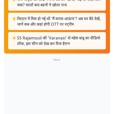
सबा? सालों बाद बहनों ने खोला राज
थिएटर में मिस हो गई थी 'मैं वापस आऊंगा'? अब घर बैठे देखें,
3
जानें कब और कहां होगी OTT पर स्ट्रीम
SS Rajamouli की 'Varanasi' से महेश बाबू का वीडियो
4
लीक, इस सीन को देख कर फैंस हैरान
विज्ञापन