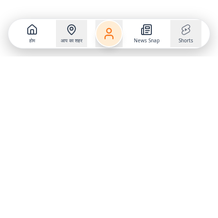
होम
आप का शहर
News Snap
Shorts
Follow us on
X
Download Mobile App
State
›
Jharkhand
›
Hindi News
Gumla News