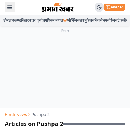
ePaper
होम
झारखण्ड
बिहार
उत्तर प्रदेश
पश्चिम बंगाल
ओरिजिनल
एजुकेशन
बिजनेस
मनोरंजन
टेक
ऑटो
विज्ञापन
Hindi News
Pushpa 2
Articles on Pushpa 2