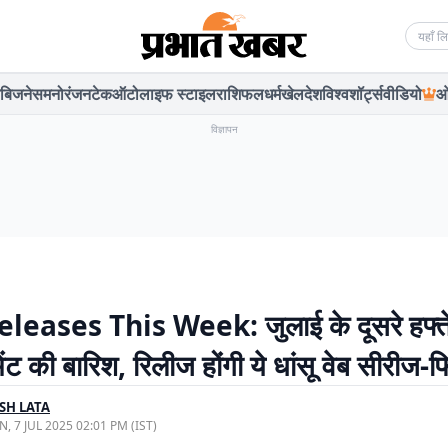
Searc
बिजनेस
मनोरंजन
टेक
ऑटो
लाइफ स्टाइल
राशिफल
धर्म
खेल
देश
विश्व
शॉर्ट्स
वीडियो
ओ
विज्ञापन
eases This Week: जुलाई के दूसरे हफ्ते म
ेंट की बारिश, रिलीज होंगी ये धांसू वेब सीरीज-फिल
SH LATA
, 7 JUL 2025 02:01 PM (IST)