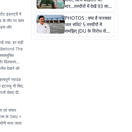
मार...तस्वीरों में देखें 93 साल
पुराने इस हाई स्कूल की
 इंडस्ट्री में
PHOTOS : क्या है फरक्का
हकीकत
ेड के तौर पर काम
जल संधि? 5 तस्वीरों में
ेंड्स और
समझिए JDU के विरोध से
लेकर बिहार पर असर तक
्ल्ड तक, हर बड़ी
पूरी कहानी
BTS (Behind The
्सक्लूसिव
 और दिलचस्प
लेंस देखने को
्वपूर्ण ग्राउंड
 इंटरव्यू भी किए.
नी सेवाएं दीं.
ा एवं संचार
्नलिज्म के 5Ws +
योगी माना जाता