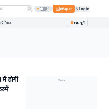
h news
Login
ePaper
पिनियन
शहर चुनें
ें होगी
विज्ञापन
्में