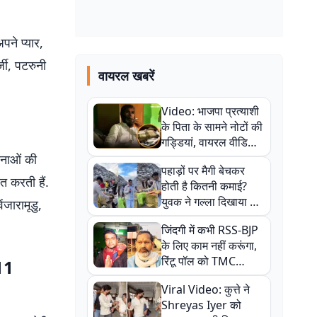
पने प्यार,
जी, पटरुनी
वायरल खबरें
Video: भाजपा प्रत्याशी
के पिता के सामने नोटों की
गड्डियां, वायरल वीडियो
से राजनीति में उबाल,
चनाओं की
पहाड़ों पर मैगी बेचकर
अजित महतो बोले- TMC
त करती हैं.
होती है कितनी कमाई?
की गंदी चाल
युवक ने गल्ला दिखाया तो
ंजारामूडु,
नौकरी वालों के खड़े हो गए
जिंदगी में कभी RSS-BJP
कान
के लिए काम नहीं करूंगा,
रिंटू पॉल को TMC
11
ऑफिस में ले जाकर पीटा,
Viral Video: कुत्ते ने
Video वायरल
Shreyas Iyer को