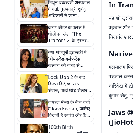
मिथुन चक्रवर्ती अस्पताल
In Tran
में भर्ती, मुख्यमंत्री शुभेंदु
अधिकारी ने जाना
यह शो ट्रांस
कुशलक्षेम, जानें कैसी ही
पहचान और लिं
करण जौहर के पैलेस में
एक्टर की तबीयत
धोखे का खेल, 'The
चिदानंद शास्त
Traitors 2' के ट्रेलर में
मल्लिका शेरावत ने रिया
Narivet
क्या भोजपुरी इंडस्ट्री में
चक्रवर्ती को दिखाया
'बॉयफ्रेंड-गर्लफ्रेंड
आईना
कल्चर' की वजह से
मलयालम फिल्म
एक्ट्रेसेस को नहीं मिलती
पड़ताल करती 
Lock Upp 2 के बाद
फिल्में? रानी-काजल ने
शिल्पा शिंदे का खास
खोली पोल
नारिवेटा में
अंदाज, पार्टी छोड़ शेल्टर
कुमार सेतु, 
होम पहुंचीं, बोलीं- 'मैं ही
वायरल मीम्स के बीच चर्चा
विजेता बन गई'
में Ravi Kishan, जानिए
Jaws @
कितनी है संपत्ति और कैसी
(JioHot
है लाइफस्टाइल
100th Birth