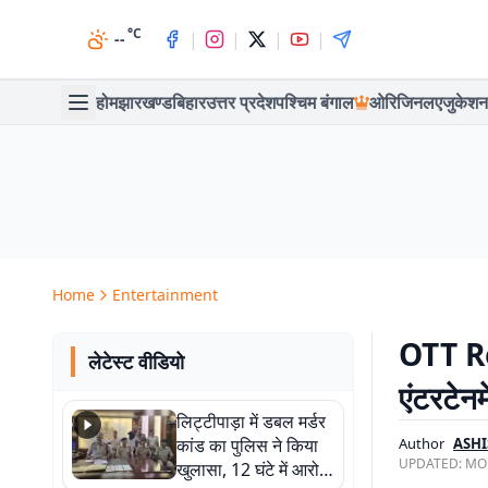
°C
|
|
|
|
--
होम
झारखण्ड
बिहार
उत्तर प्रदेश
पश्चिम बंगाल
ओरिजिनल
एजुकेशन
Home
Entertainment
OTT Rel
लेटेस्ट वीडियो
एंटरटेनम
लिट्टीपाड़ा में डबल मर्डर
कांड का पुलिस ने किया
Author
ASHI
UPDATED:
MON
खुलासा, 12 घंटे में आरोपी