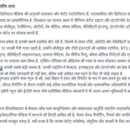
शीष लता
डिजिटल मीडिया की अनुभवी पत्रकार और कंटेंट स्ट्रेटेजिस्ट हैं. पत्रकारिता और डिजिटल कंटेंट
 ज्यादा का एक्सपीरियंस है. फिलहाल वह प्रभात खबर में सीनियर कंटेंट राइटर और एंटरटेनमेंट ह
 वह बॉलीवुड, टेलीविजन, ओटीटी, वेब सीरीज, बॉक्स ऑफिस, सेलिब्रिटी इंटरव्यू, एंटरटेनमेंट ट्र
 कंटेंट पर फोकस करती हैं.
लिज्म हमेशा से उनकी सबसे पसंदीदा बीट रही है. फिल्मों से लेकर टीवी, ओटीटी और सेलिब्रिटी वर
पर उनकी पैनी नजर रहती है. उन्होंने बॉलीवुड और टीवी इंडस्ट्री की थ्रोबैक स्टोरीज, 
, सेलिब्रिटी लाइफस्टाइल, वायरल मोमेंट्स, वेब सीरीज रिव्यू, बॉक्स ऑफिस रिपोर्ट्स और एक
ोरीज पर लगातार काम किया है. ट्रेंडिंग टॉपिक्स को ऑडियंस की पसंद के साथ जोड़कर आसान
रना उनकी सबसे बड़ी ताकत है. उनकी राइटिंग में फैक्ट्स, इनसाइट्स और एंटरटेनमेंट का ऐसा बै
भव
र्स को सिर्फ जानकारी ही नहीं देता, बल्कि उन्हें आखिर तक पढ़ने के लिए भी जोड़े रखता है.
ुआत उन्होंने प्लस न्यूज से की, जहां बिहार में एंकर और रिपोर्टर के रूप में काम करते हुए कई महत
कीं. फील्ड रिपोर्टिंग के दौरान उन्होंने कई वरिष्ठ राजनीतिक नेताओं और प्रशासनिक अधिकारियों के
े एबीपी न्यूज और ईटीवी भारत जैसे प्रतिष्ठित मीडिया संस्थानों में भी अलग-अलग भूमिकाओं में अप
ा विश्वविद्यालय से बैचलर ऑफ मास कम्युनिकेशन और माखनलाल चतुर्वेदी राष्ट्रीय पत्रकारित
 इलेक्ट्रॉनिक मीडिया में मास्टर्स की डिग्री हासिल की है. फैक्ट-बेस्ड रिपोर्टिंग, रिसर्च और जर
र उनकी मजबूत पकड़ है. यही वजह है कि उनका कंटेंट भरोसेमंद, संतुलित और पाठकों के लिए उप