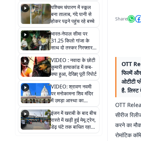
गिरफ्तार
पश्चिम चंपारण में स्कूल
बना तालाब, गंदे पानी से
Share
होकर पढ़ने पहुंच रहे बच्चे
भारत-नेपाल सीमा पर
31.25 किलो गांजा के
साथ दो तस्कर गिरफ्तार,
नेपाली नंबर की बाइक
VIDEO : नवादा के छोटी
जब्त
OTT Rel
कुमारी हत्याकांड में कब-
फिल्में औ
क्या हुआ, देखिए पूरी रिपोर्ट
ओटीटी प्
VIDEO: श्रावण नवमी
है. लिस्ट
पर मनोकामना शिव मंदिर
में उमड़ा आस्था का
OTT Release
सैलाब, हर-हर महादेव के
इंजन में खराबी के बाद बीच
जयघोष से गूंजा परिसर
सीरीज रिलीज 
रास्ते में खड़ी हुई मेमू ट्रेन,
करने का मौका
डेढ़ घंटे तक बाधित रहा
आवागमन
रोमांटिक कॉम