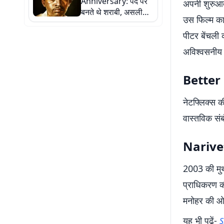
Anniversary: पर्दे पर
अपनी शुरुआ
बनते थे शराबी, असली
उस फिल्म का 
जिंदगी में झेला कड़ा
संघर्ष... ऐसे हिट हुए केष्टो
पीटर बेंचली
मुखर्जी
अविश्वसनीय 
Better 
नेटफ्लिक्स क
वास्तविक संबं
Narive
2003 की मुथं
प्राधिकरण क
मनोहर की ओर स
यह भी पढ़ें-
S