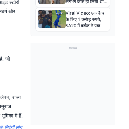
लगभग काट ही लिया था,
इड स्टोरी
न्यूजीलैंड सीरीज से पहले
लबर्ग और
Viral Video: एक कैच
बाल-बाल बचे
के लिए 1 करोड़ रुपये,
SA20 में दर्शक ने पकड़ा
एक हाथ से गजब का कैच
विज्ञापन
है, जो
लेपन, राज्य
अनुराज
मिका में हैं.
- निर्दयी लोग