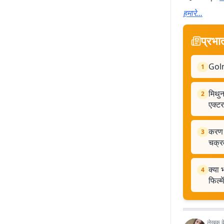
हमारे…
प्रभा
Golm
1
मिथुन
2
एक्ट
करण ज
3
चक्र
क्या 
4
फिल्म
लेखक के 