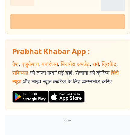
Prabhat Khabar App :
देश
,
एजुकेशन
,
मनोरंजन
,
बिजनेस अपडेट
,
धर्म
,
क्रिकेट
,
राशिफल
की ताजा खबरें पढ़ें यहां. रोजाना की ब्रेकिंग
हिंदी
न्यूज
और लाइव न्यूज कवरेज के लिए डाउनलोड करिए
विज्ञापन