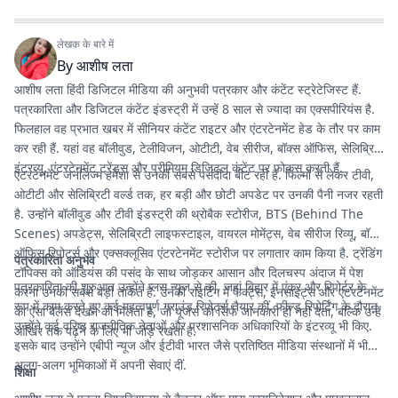
लेखक के बारे में
By
आशीष लता
आशीष लता हिंदी डिजिटल मीडिया की अनुभवी पत्रकार और कंटेंट स्ट्रेटेजिस्ट हैं.
पत्रकारिता और डिजिटल कंटेंट इंडस्ट्री में उन्हें 8 साल से ज्यादा का एक्सपीरियंस है.
फिलहाल वह प्रभात खबर में सीनियर कंटेंट राइटर और एंटरटेनमेंट हेड के तौर पर काम
कर रही हैं. यहां वह बॉलीवुड, टेलीविजन, ओटीटी, वेब सीरीज, बॉक्स ऑफिस, सेलिब्रिटी
इंटरव्यू, एंटरटेनमेंट ट्रेंड्स और प्रीमियम डिजिटल कंटेंट पर फोकस करती हैं.
एंटरटेनमेंट जर्नलिज्म हमेशा से उनकी सबसे पसंदीदा बीट रही है. फिल्मों से लेकर टीवी,
ओटीटी और सेलिब्रिटी वर्ल्ड तक, हर बड़ी और छोटी अपडेट पर उनकी पैनी नजर रहती
है. उन्होंने बॉलीवुड और टीवी इंडस्ट्री की थ्रोबैक स्टोरीज, BTS (Behind The
Scenes) अपडेट्स, सेलिब्रिटी लाइफस्टाइल, वायरल मोमेंट्स, वेब सीरीज रिव्यू, बॉक्स
ऑफिस रिपोर्ट्स और एक्सक्लूसिव एंटरटेनमेंट स्टोरीज पर लगातार काम किया है. ट्रेंडिंग
पत्रकारिता अनुभव
टॉपिक्स को ऑडियंस की पसंद के साथ जोड़कर आसान और दिलचस्प अंदाज में पेश
पत्रकारिता की शुरुआत उन्होंने प्लस न्यूज से की, जहां बिहार में एंकर और रिपोर्टर के
करना उनकी सबसे बड़ी ताकत है. उनकी राइटिंग में फैक्ट्स, इनसाइट्स और एंटरटेनमेंट
रूप में काम करते हुए कई महत्वपूर्ण ग्राउंड रिपोर्ट्स तैयार कीं. फील्ड रिपोर्टिंग के दौरान
का ऐसा बैलेंस देखने को मिलता है, जो यूजर्स को सिर्फ जानकारी ही नहीं देता, बल्कि उन्हें
उन्होंने कई वरिष्ठ राजनीतिक नेताओं और प्रशासनिक अधिकारियों के इंटरव्यू भी किए.
आखिर तक पढ़ने के लिए भी जोड़े रखता है.
इसके बाद उन्होंने एबीपी न्यूज और ईटीवी भारत जैसे प्रतिष्ठित मीडिया संस्थानों में भी
अलग-अलग भूमिकाओं में अपनी सेवाएं दीं.
शिक्षा