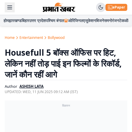
ePaper
होम
झारखण्ड
बिहार
उत्तर प्रदेश
पश्चिम बंगाल
ओरिजिनल
एजुकेशन
बिजनेस
मनोरंजन
टेक
ऑटो
Home
Entertainment
Bollywood
Housefull 5 बॉक्स ऑफिस पर हिट,
लेकिन नहीं तोड़ पाई इन फिल्मों के रिकॉर्ड,
जानें कौन रहीं आगे
Author
ASHISH LATA
UPDATED:
WED, 11 JUN 2025 09:12 AM (IST)
विज्ञापन