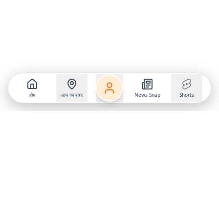
होम
आप का शहर
News Snap
Shorts
Follow us on
X
Download Mobile App