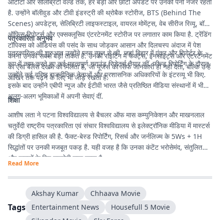
ओटीटी और सेलिब्रिटी वर्ल्ड तक, हर बड़ी और छोटी अपडेट पर उनकी पैनी नजर रहती
है. उन्होंने बॉलीवुड और टीवी इंडस्ट्री की थ्रोबैक स्टोरीज, BTS (Behind The
Scenes) अपडेट्स, सेलिब्रिटी लाइफस्टाइल, वायरल मोमेंट्स, वेब सीरीज रिव्यू, बॉक्स
ऑफिस रिपोर्ट्स और एक्सक्लूसिव एंटरटेनमेंट स्टोरीज पर लगातार काम किया है. ट्रेंडिंग
पत्रकारिता अनुभव
टॉपिक्स को ऑडियंस की पसंद के साथ जोड़कर आसान और दिलचस्प अंदाज में पेश
पत्रकारिता की शुरुआत उन्होंने प्लस न्यूज से की, जहां बिहार में एंकर और रिपोर्टर के
करना उनकी सबसे बड़ी ताकत है. उनकी राइटिंग में फैक्ट्स, इनसाइट्स और एंटरटेनमेंट
रूप में काम करते हुए कई महत्वपूर्ण ग्राउंड रिपोर्ट्स तैयार कीं. फील्ड रिपोर्टिंग के दौरान
का ऐसा बैलेंस देखने को मिलता है, जो यूजर्स को सिर्फ जानकारी ही नहीं देता, बल्कि उन्हें
उन्होंने कई वरिष्ठ राजनीतिक नेताओं और प्रशासनिक अधिकारियों के इंटरव्यू भी किए.
आखिर तक पढ़ने के लिए भी जोड़े रखता है.
इसके बाद उन्होंने एबीपी न्यूज और ईटीवी भारत जैसे प्रतिष्ठित मीडिया संस्थानों में भी
अलग-अलग भूमिकाओं में अपनी सेवाएं दीं.
शिक्षा
आशीष लता ने पटना विश्वविद्यालय से बैचलर ऑफ मास कम्युनिकेशन और माखनलाल
चतुर्वेदी राष्ट्रीय पत्रकारिता एवं संचार विश्वविद्यालय से इलेक्ट्रॉनिक मीडिया में मास्टर्स
की डिग्री हासिल की है. फैक्ट-बेस्ड रिपोर्टिंग, रिसर्च और जर्नलिज्म के 5Ws + 1H
सिद्धांतों पर उनकी मजबूत पकड़ है. यही वजह है कि उनका कंटेंट भरोसेमंद, संतुलित
और पाठकों के लिए उपयोगी माना जाता है.
Read More
Akshay Kumar
Chhaava Movie
Tags
Entertainment News
Housefull 5 Movie