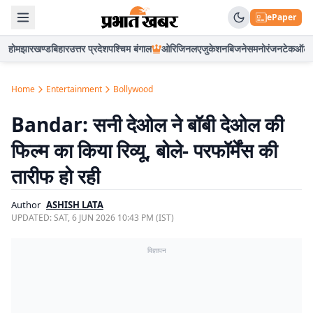
ePaper
होम
झारखण्ड
बिहार
उत्तर प्रदेश
पश्चिम बंगाल
ओरिजिनल
एजुकेशन
बिजनेस
मनोरंजन
टेक
ऑटो
Home
Entertainment
Bollywood
Bandar: सनी देओल ने बॉबी देओल की
फिल्म का किया रिव्यू, बोले- परफॉर्मेंस की
तारीफ हो रही
Author
ASHISH LATA
UPDATED:
SAT, 6 JUN 2026 10:43 PM (IST)
विज्ञापन