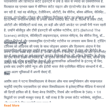
पत्रकारिता और डिजिटल कंटेंट इंडस्ट्री में उन्हें 8 साल से ज्यादा का एक्सपीरियंस है.
फिलहाल वह प्रभात खबर में सीनियर कंटेंट राइटर और एंटरटेनमेंट हेड के तौर पर काम
कर रही हैं. यहां वह बॉलीवुड, टेलीविजन, ओटीटी, वेब सीरीज, बॉक्स ऑफिस, सेलिब्रिटी
इंटरव्यू, एंटरटेनमेंट ट्रेंड्स और प्रीमियम डिजिटल कंटेंट पर फोकस करती हैं.
एंटरटेनमेंट जर्नलिज्म हमेशा से उनकी सबसे पसंदीदा बीट रही है. फिल्मों से लेकर टीवी,
ओटीटी और सेलिब्रिटी वर्ल्ड तक, हर बड़ी और छोटी अपडेट पर उनकी पैनी नजर रहती
है. उन्होंने बॉलीवुड और टीवी इंडस्ट्री की थ्रोबैक स्टोरीज, BTS (Behind The
Scenes) अपडेट्स, सेलिब्रिटी लाइफस्टाइल, वायरल मोमेंट्स, वेब सीरीज रिव्यू, बॉक्स
ऑफिस रिपोर्ट्स और एक्सक्लूसिव एंटरटेनमेंट स्टोरीज पर लगातार काम किया है. ट्रेंडिंग
पत्रकारिता अनुभव
टॉपिक्स को ऑडियंस की पसंद के साथ जोड़कर आसान और दिलचस्प अंदाज में पेश
पत्रकारिता की शुरुआत उन्होंने प्लस न्यूज से की, जहां बिहार में एंकर और रिपोर्टर के
करना उनकी सबसे बड़ी ताकत है. उनकी राइटिंग में फैक्ट्स, इनसाइट्स और एंटरटेनमेंट
रूप में काम करते हुए कई महत्वपूर्ण ग्राउंड रिपोर्ट्स तैयार कीं. फील्ड रिपोर्टिंग के दौरान
का ऐसा बैलेंस देखने को मिलता है, जो यूजर्स को सिर्फ जानकारी ही नहीं देता, बल्कि उन्हें
उन्होंने कई वरिष्ठ राजनीतिक नेताओं और प्रशासनिक अधिकारियों के इंटरव्यू भी किए.
आखिर तक पढ़ने के लिए भी जोड़े रखता है.
इसके बाद उन्होंने एबीपी न्यूज और ईटीवी भारत जैसे प्रतिष्ठित मीडिया संस्थानों में भी
अलग-अलग भूमिकाओं में अपनी सेवाएं दीं.
शिक्षा
आशीष लता ने पटना विश्वविद्यालय से बैचलर ऑफ मास कम्युनिकेशन और माखनलाल
चतुर्वेदी राष्ट्रीय पत्रकारिता एवं संचार विश्वविद्यालय से इलेक्ट्रॉनिक मीडिया में मास्टर्स
की डिग्री हासिल की है. फैक्ट-बेस्ड रिपोर्टिंग, रिसर्च और जर्नलिज्म के 5Ws + 1H
सिद्धांतों पर उनकी मजबूत पकड़ है. यही वजह है कि उनका कंटेंट भरोसेमंद, संतुलित
और पाठकों के लिए उपयोगी माना जाता है.
Read More