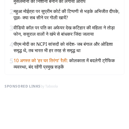
मुसलमानों को निशाना बनाने का लगाया आरोप
2
महुआ मोईत्रा पर सुप्रीम कोर्ट की टिप्पणी से भड़के अभिजीत दीपके,
पूछा- क्या सब सीने पर गोली खायें?
3
वीडियो कॉल पर पति का अफेयर देख कटिहार की महिला ने तोड़ा
फोन, ससुराल वालों ने खंभे से बांधकर जिंदा जलाया
4
पीएम मोदी का NCPI सांसदों को संदेश- जब बंगाल और ओडिशा
समृद्ध थे, तब भारत भी हर तरह से समृद्ध था
5
10 अगस्त को ‘हर घर तिरंगा’ रैली
:
कोलकाता में बदलेगी ट्रैफिक
व्यवस्था, बंद रहेंगी प्रमुख सड़कें
SPONSORED LINKS
by Taboola