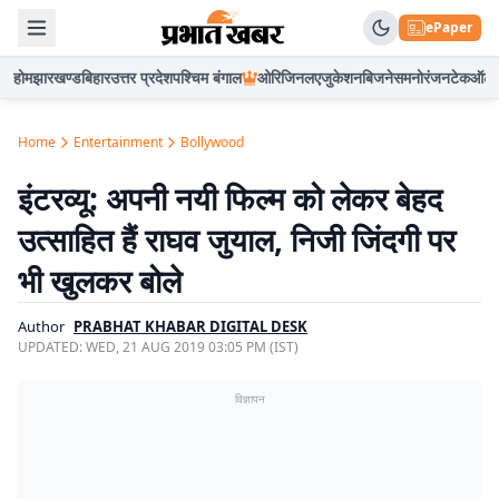
ePaper
होम
झारखण्ड
बिहार
उत्तर प्रदेश
पश्चिम बंगाल
ओरिजिनल
एजुकेशन
बिजनेस
मनोरंजन
टेक
ऑटो
Home
Entertainment
Bollywood
इंटरव्‍यू: अपनी नयी फिल्‍म को लेकर बेहद
उत्‍साहित हैं राघव जुयाल, निजी जिंदगी पर
भी खुलकर बोले
Author
PRABHAT KHABAR DIGITAL DESK
UPDATED:
WED, 21 AUG 2019 03:05 PM (IST)
विज्ञापन