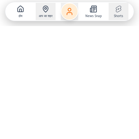
होम
आप का शहर
News Snap
Shorts
Follow us on
X
Download Mobile App
State
›
Jharkhand
›
Hindi News
Gumla News
Bihar News
Dumka News