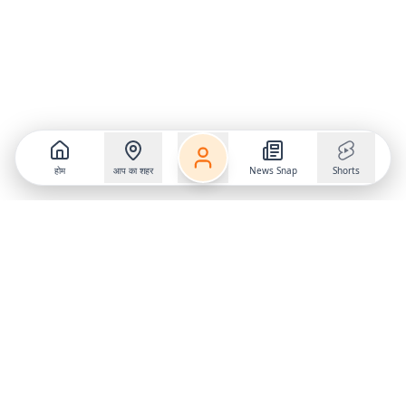
होम
आप का शहर
News Snap
Shorts
Follow us on
X
Download Mobile App