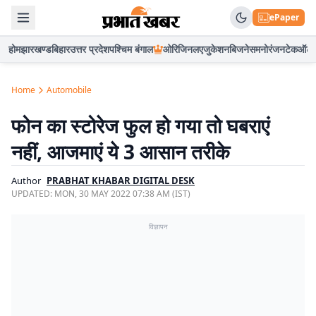
ePaper
होम
झारखण्ड
बिहार
उत्तर प्रदेश
पश्चिम बंगाल
ओरिजिनल
एजुकेशन
बिजनेस
मनोरंजन
टेक
ऑटो
Home
Automobile
फोन का स्टोरेज फुल हो गया तो घबराएं
नहीं, आजमाएं ये 3 आसान तरीके
Author
PRABHAT KHABAR DIGITAL DESK
UPDATED:
MON, 30 MAY 2022 07:38 AM (IST)
विज्ञापन