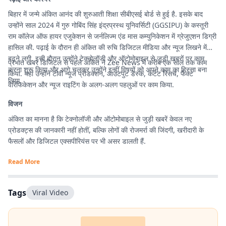
बिहार में जन्मे अंकित आनंद की शुरुआती शिक्षा सीबीएसई बोर्ड से हुई है. इसके बाद
उन्होंने साल 2024 में गुरु गोबिंद सिंह इंद्रप्रस्थ यूनिवर्सिटी (GGSIPU) के कस्तूरी
राम कॉलेज ऑफ हायर एजुकेशन से जर्नलिज्म एंड मास कम्युनिकेशन में ग्रेजुएशन डिग्री
हासिल की. पढ़ाई के दौरान ही अंकित की रुचि डिजिटल मीडिया और न्यूज लिखने में
बढ़ने लगी. इसी दौरान उन्होंने टेक्नोलॉजी और ऑटोमोबाइल से जुड़ी खबरों पर काम
प्रभात खबर डिजिटल से पहले अंकित ने Zee News में करीब एक साल तक काम
करना शुरू किया और आगे चलकर उन्होंने इन्हीं विषयों को अपने काम का हिस्सा बना
किया. यहां उन्होंने टीवी न्यूज प्रोडक्शन, आउटपुट डेस्क, कंटेंट रिसर्च, फैक्ट
लिया.
वेरिफिकेशन और न्यूज राइटिंग के अलग-अलग पहलुओं पर काम किया.
विजन
अंकित का मानना है कि टेक्नोलॉजी और ऑटोमोबाइल से जुड़ी खबरें केवल नए
प्रोडक्ट्स की जानकारी नहीं होतीं, बल्कि लोगों की रोजमर्रा की जिंदगी, खरीदारी के
फैसलों और डिजिटल एक्सपीरियंस पर भी असर डालती हैं.
Read More
Tags
Viral Video