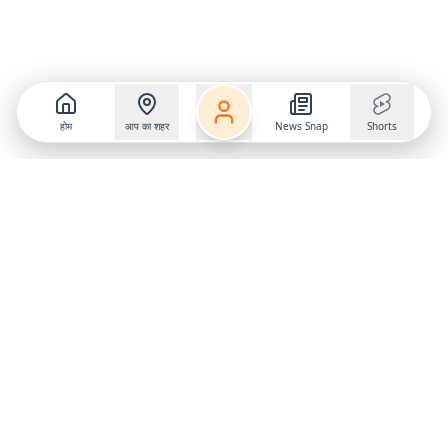
होम
आप का शहर
News Snap
Shorts
Follow us on
X
Download Mobile App
State
›
Jharkhand
›