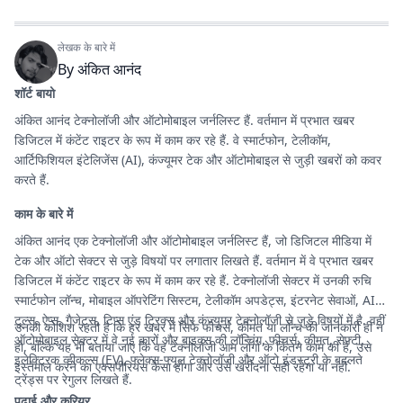
लेखक के बारे में
By
अंकित आनंद
शॉर्ट बायो
अंकित आनंद टेक्नोलॉजी और ऑटोमोबाइल जर्नलिस्ट हैं. वर्तमान में प्रभात खबर
डिजिटल में कंटेंट राइटर के रूप में काम कर रहे हैं. वे स्मार्टफोन, टेलीकॉम,
आर्टिफिशियल इंटेलिजेंस (AI), कंज्यूमर टेक और ऑटोमोबाइल से जुड़ी खबरों को कवर
करते हैं.
काम के बारे में
अंकित आनंद एक टेक्नोलॉजी और ऑटोमोबाइल जर्नलिस्ट हैं, जो डिजिटल मीडिया में
टेक और ऑटो सेक्टर से जुड़े विषयों पर लगातार लिखते हैं. वर्तमान में वे प्रभात खबर
डिजिटल में कंटेंट राइटर के रूप में काम कर रहे हैं. टेक्नोलॉजी सेक्टर में उनकी रुचि
स्मार्टफोन लॉन्च, मोबाइल ऑपरेटिंग सिस्टम, टेलीकॉम अपडेट्स, इंटरनेट सेवाओं, AI
टूल्स, ऐप्स, गैजेट्स, टिप्स एंड ट्रिक्स और कंज्यूमर टेक्नोलॉजी से जुड़े विषयों में है. वहीं
उनकी कोशिश रहती है कि हर खबर में सिर्फ फीचर्स, कीमत या लॉन्च की जानकारी ही न
ऑटोमोबाइल सेक्टर में वे नई कारों और बाइक्स की लॉन्चिंग, फीचर्स, कीमत, सेफ्टी,
हो, बल्कि यह भी बताया जाए कि वह टेक्नोलॉजी आम लोगों के कितने काम की है, उसे
इलेक्ट्रिक व्हीकल्स (EV), फ्लेक्स-फ्यूल टेक्नोलॉजी और ऑटो इंडस्ट्री के बदलते
इस्तेमाल करने का एक्सपीरियंस कैसा होगा और उसे खरीदना सही रहेगा या नहीं.
ट्रेंड्स पर रेगुलर लिखते हैं.
पढ़ाई और करियर