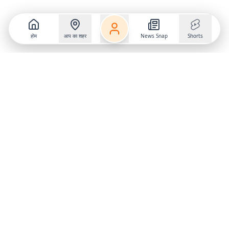
होम
आप का शहर
News Snap
Shorts
Follow us on
X
Download Mobile App
State
›
Jharkhand
›
Hindi News
Gumla News
Bihar News
Dumka News