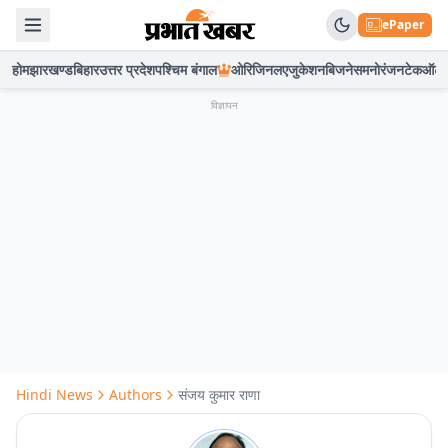
ePaper
होम
झारखण्ड
बिहार
उत्तर प्रदेश
पश्चिम बंगाल
ओरिजिनल
एजुकेशन
बिजनेस
मनोरंजन
टेक
ऑटो
विज्ञापन
Hindi News
Authors
संजय कुमार राणा