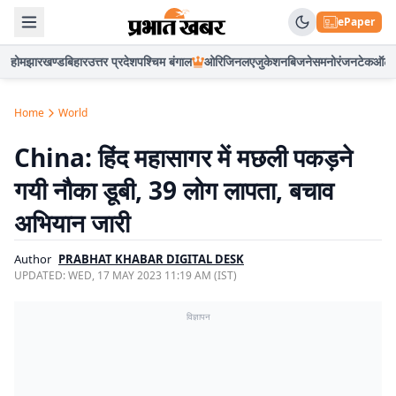
ePaper
होम
झारखण्ड
बिहार
उत्तर प्रदेश
पश्चिम बंगाल
ओरिजिनल
एजुकेशन
बिजनेस
मनोरंजन
टेक
ऑटो
Home
World
China: हिंद महासागर में मछली पकड़ने
गयी नौका डूबी, 39 लोग लापता, बचाव
अभियान जारी
Author
PRABHAT KHABAR DIGITAL DESK
UPDATED:
WED, 17 MAY 2023 11:19 AM (IST)
विज्ञापन