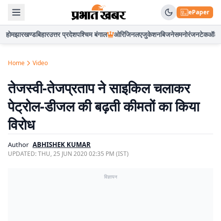
ePaper
होम
झारखण्ड
बिहार
उत्तर प्रदेश
पश्चिम बंगाल
ओरिजिनल
एजुकेशन
बिजनेस
मनोरंजन
टेक
ऑटो
Home
Video
तेजस्वी-तेजप्रताप ने साइकिल चलाकर
पेट्रोल-डीजल की बढ़ती कीमतों का किया
विरोध
Author
ABHISHEK KUMAR
UPDATED:
THU, 25 JUN 2020 02:35 PM (IST)
विज्ञापन