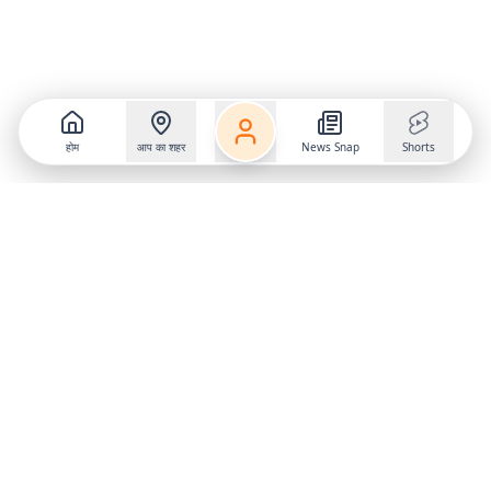
होम
आप का शहर
News Snap
Shorts
Follow us on
X
Download Mobile App