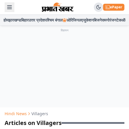
ePaper
होम
झारखण्ड
बिहार
उत्तर प्रदेश
पश्चिम बंगाल
ओरिजिनल
एजुकेशन
बिजनेस
मनोरंजन
टेक
ऑटो
विज्ञापन
Hindi News
Villagers
Articles on Villagers