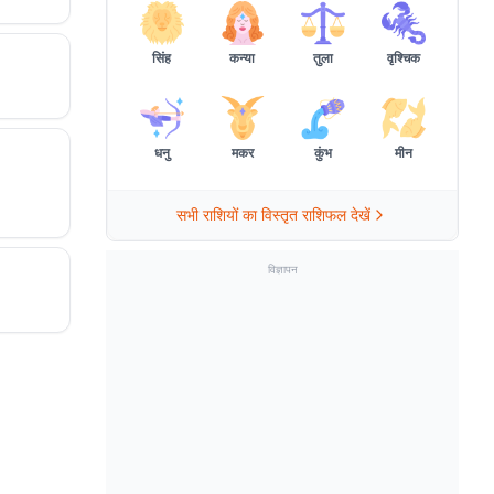
सिंह
कन्या
तुला
वृश्चिक
धनु
मकर
कुंभ
मीन
सभी राशियों का विस्तृत राशिफल देखें
विज्ञापन