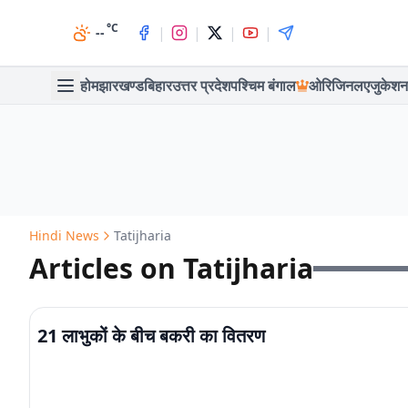
°C
|
|
|
|
--
होम
झारखण्ड
बिहार
उत्तर प्रदेश
पश्चिम बंगाल
ओरिजिनल
एजुकेशन
Hindi News
Tatijharia
Articles on Tatijharia
21 लाभुकों के बीच बकरी का वितरण