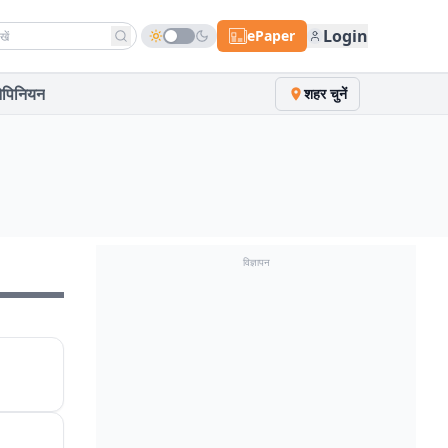
h news
Login
ePaper
पिनियन
शहर चुनें
विज्ञापन