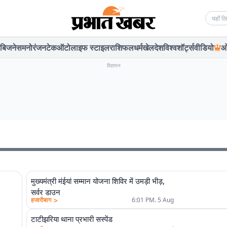
Searc
बिजनेस
मनोरंजन
टेक
ऑटो
लाइफ स्टाइल
राशिफल
धर्म
खेल
देश
विश्व
शॉर्ट्स
वीडियो
ओ
विज्ञापन
मुख्यमंत्री मंईयां सम्मान योजना शिविर में उमड़ी भीड़,
सर्वर डाउन
>
हजारीबाग
6:01 PM. 5 Aug
टाटीझरिया थाना प्रभारी सस्पेंड