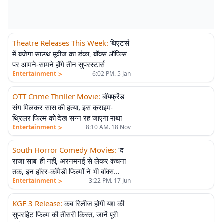
Theatre Releases This Week
:
थिएटर्स
में बजेगा साउथ मूवीज का डंका, बॉक्स ऑफिस
पर आमने-सामने होंगे तीन सुपरस्टार्स
>
Entertainment
6:02 PM. 5 Jan
OTT Crime Thriller Movie
:
बॉयफ्रेंड
संग मिलकर सास की हत्या, इस क्राइम-
थ्रिलर फिल्म को देख सन्न रह जाएगा माथा
>
Entertainment
8:10 AM. 18 Nov
South Horror Comedy Movies
:
‘द
राजा साब’ ही नहीं, अरनमनई से लेकर कंचना
तक, इन हॉरर-कॉमेडी फिल्मों ने भी बॉक्स
>
Entertainment
3:22 PM. 17 Jun
ऑफिस पर किया धमाल
KGF 3 Release
:
कब रिलीज होगी यश की
सुपरहिट फिल्म की तीसरी किस्त, जानें पूरी