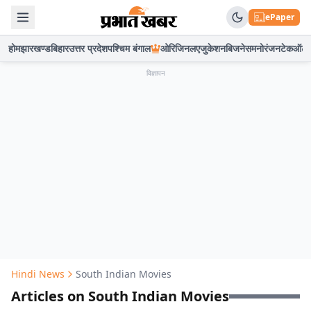
ePaper
होम
झारखण्ड
बिहार
उत्तर प्रदेश
पश्चिम बंगाल
ओरिजिनल
एजुकेशन
बिजनेस
मनोरंजन
टेक
ऑटो
विज्ञापन
Hindi News
South Indian Movies
Articles on South Indian Movies