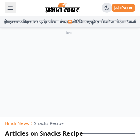
ePaper
होम
झारखण्ड
बिहार
उत्तर प्रदेश
पश्चिम बंगाल
ओरिजिनल
एजुकेशन
बिजनेस
मनोरंजन
टेक
ऑटो
विज्ञापन
Hindi News
Snacks Recipe
Articles on Snacks Recipe