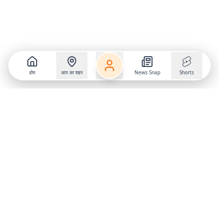
होम
आप का शहर
News Snap
Shorts
Follow us on
X
Download Mobile App