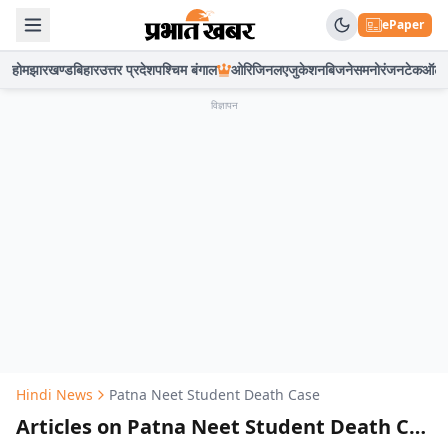
ePaper
होम
झारखण्ड
बिहार
उत्तर प्रदेश
पश्चिम बंगाल
ओरिजिनल
एजुकेशन
बिजनेस
मनोरंजन
टेक
ऑटो
विज्ञापन
Hindi News
Patna Neet Student Death Case
Articles on Patna Neet Student Death Case