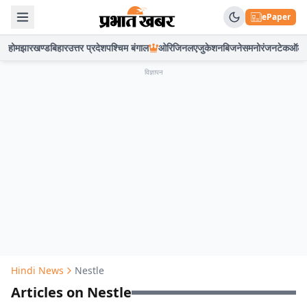
ePaper
होम
झारखण्ड
बिहार
उत्तर प्रदेश
पश्चिम बंगाल
ओरिजिनल
एजुकेशन
बिजनेस
मनोरंजन
टेक
ऑटो
विज्ञापन
Hindi News
Nestle
Articles on Nestle