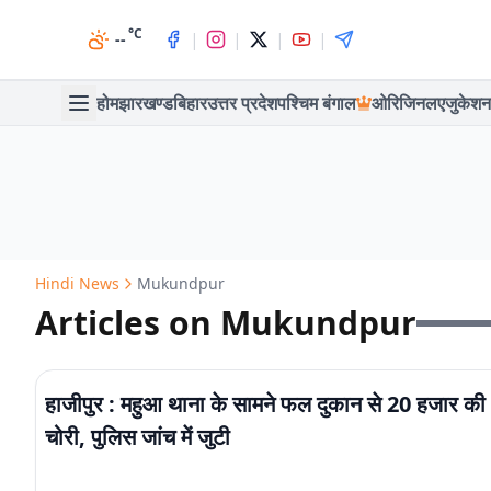
°C
|
|
|
|
--
होम
झारखण्ड
बिहार
उत्तर प्रदेश
पश्चिम बंगाल
ओरिजिनल
एजुकेशन
Hindi News
Mukundpur
Articles on Mukundpur
हाजीपुर : महुआ थाना के सामने फल दुकान से 20 हजार की
चोरी, पुलिस जांच में जुटी