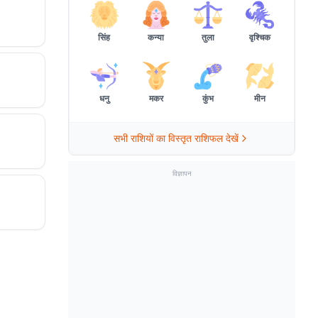
सिंह
कन्या
तुला
वृश्चिक
धनु
मकर
कुंभ
मीन
सभी राशियों का विस्तृत राशिफल देखें
विज्ञापन