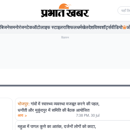
Searc
बिजनेस
मनोरंजन
टेक
ऑटो
लाइफ स्टाइल
राशिफल
धर्म
खेल
देश
विश्व
शॉर्ट्स
वीडियो
ओ
विज्ञापन
भोजपुर
:
गांवों में स्वास्थ्य व्यवस्था मजबूत करने की पहल,
धनौती और मुकुंदपुर में समिति की बैठक आयोजित
>
आरा
7:38 PM. 30 Jul
महुआ में पागल कुत्ते का आतंक, दर्जनों लोगों को काटा,