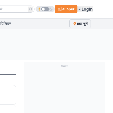
h news
Login
ePaper
पिनियन
शहर चुनें
विज्ञापन