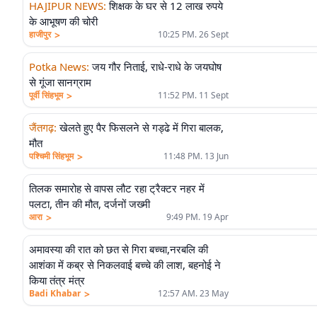
HAJIPUR NEWS
:
शिक्षक के घर से 12 लाख रुपये
के आभूषण की चोरी
>
हाजीपुर
10:25 PM. 26 Sept
Potka News
:
जय गौर निताई, राधे-राधे के जयघोष
से गूंजा सानग्राम
>
पूर्वी सिंहभूम
11:52 PM. 11 Sept
जैंतगढ़
:
खेलते हुए पैर फिसलने से गड्ढे में गिरा बालक,
मौत
>
पश्चिमी सिंहभूम
11:48 PM. 13 Jun
तिलक समारोह से वापस लौट रहा ट्रैक्टर नहर में
पलटा, तीन की मौत, दर्जनों जख्मी
>
आरा
9:49 PM. 19 Apr
अमावस्या की रात को छत से गिरा बच्चा,नरबलि की
आशंका में कब्र से निकलवाई बच्चे की लाश, बहनोई ने
किया तंत्र मंत्र
>
Badi Khabar
12:57 AM. 23 May