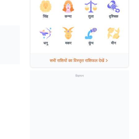
सिंह
कन्या
तुला
वृश्चिक
धनु
मकर
कुंभ
मीन
सभी राशियों का विस्तृत राशिफल देखें
विज्ञापन