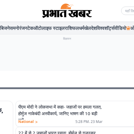
Searc
बिजनेस
मनोरंजन
टेक
ऑटो
लाइफ स्टाइल
राशिफल
धर्म
खेल
देश
विश्व
शॉर्ट्स
वीडियो
ओ
विज्ञापन
पीएम मोदी ने लोकसभा में कहा- जहाजों पर हमला गलत,
क,
होर्मुज नाकेबंदी अस्वीकार्य, जानिए भाषण की 10 बड़ी
बातें
>
National
5:28 PM. 23 Mar
22 में से 2 जहाजों भारत रवाना, होर्मुज से गुजरकर