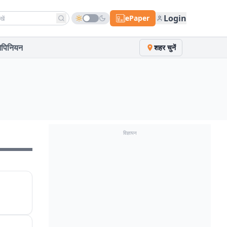
h news
Login
ePaper
पिनियन
शहर चुनें
विज्ञापन