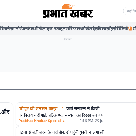
Searc
बिजनेस
मनोरंजन
टेक
ऑटो
लाइफ स्टाइल
राशिफल
धर्म
खेल
देश
विश्व
शॉर्ट्स
वीडियो
ओ
विज्ञापन
एलीट
मणिपुर की सनातन यात्रा - 1
:
जहां सनातन ने किसी
..और
पर विजय नहीं पाई, बल्कि एक सभ्यता का हिस्सा बन गया
>
Prabhat Khabar Special
2:16 PM. 29 Jul
पटना से बड़ी बहन के यहां बोकारो पहुंची युवती ने लगा ली