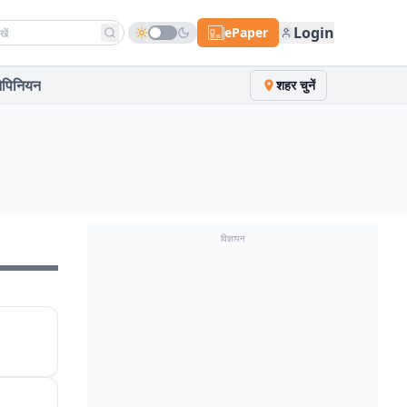
h news
Login
ePaper
पिनियन
शहर चुनें
विज्ञापन
एलीट