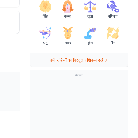
सिंह
कन्या
तुला
वृश्चिक
धनु
मकर
कुंभ
मीन
सभी राशियों का विस्तृत राशिफल देखें
विज्ञापन