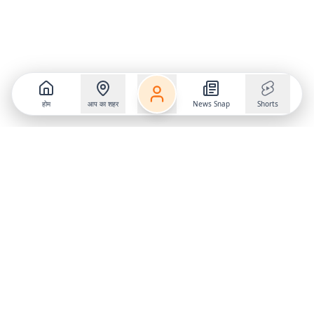
होम
आप का शहर
News Snap
Shorts
Follow us on
X
Download Mobile App