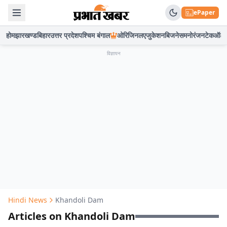
ePaper
होम
झारखण्ड
बिहार
उत्तर प्रदेश
पश्चिम बंगाल
ओरिजिनल
एजुकेशन
बिजनेस
मनोरंजन
टेक
ऑटो
विज्ञापन
Hindi News
Khandoli Dam
Articles on Khandoli Dam