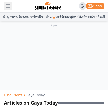
ePaper
होम
झारखण्ड
बिहार
उत्तर प्रदेश
पश्चिम बंगाल
ओरिजिनल
एजुकेशन
बिजनेस
मनोरंजन
टेक
ऑटो
विज्ञापन
Hindi News
Gaya Today
Articles on Gaya Today