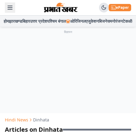
ePaper
होम
झारखण्ड
बिहार
उत्तर प्रदेश
पश्चिम बंगाल
ओरिजिनल
एजुकेशन
बिजनेस
मनोरंजन
टेक
ऑटो
विज्ञापन
Hindi News
Dinhata
Articles on Dinhata