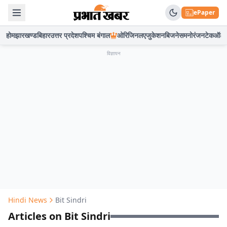
ePaper
होम
झारखण्ड
बिहार
उत्तर प्रदेश
पश्चिम बंगाल
ओरिजिनल
एजुकेशन
बिजनेस
मनोरंजन
टेक
ऑटो
विज्ञापन
Hindi News
Bit Sindri
Articles on Bit Sindri