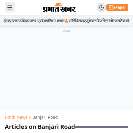
ePaper
होम
झारखण्ड
बिहार
उत्तर प्रदेश
पश्चिम बंगाल
ओरिजिनल
एजुकेशन
बिजनेस
मनोरंजन
टेक
ऑटो
विज्ञापन
Hindi News
Banjari Road
Articles on Banjari Road