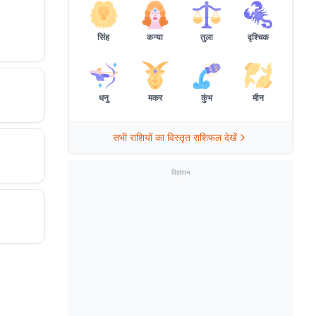
एलीट
सिंह
कन्या
तुला
वृश्चिक
धनु
मकर
कुंभ
मीन
सभी राशियों का विस्तृत राशिफल देखें
विज्ञापन