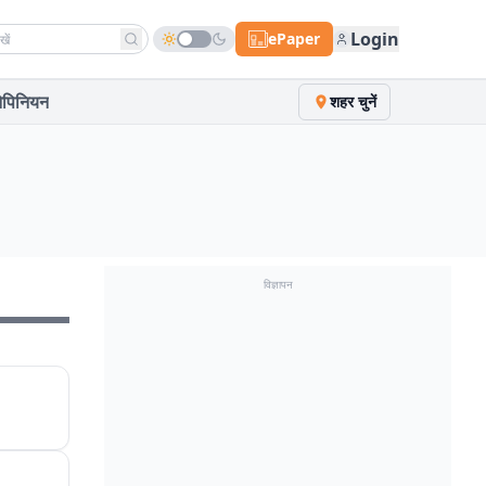
h news
Login
ePaper
पिनियन
शहर चुनें
विज्ञापन