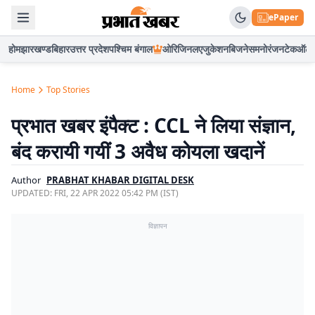
ePaper
होम
झारखण्ड
बिहार
उत्तर प्रदेश
पश्चिम बंगाल
ओरिजिनल
एजुकेशन
बिजनेस
मनोरंजन
टेक
ऑटो
Home
Top Stories
प्रभात खबर इंपैक्ट : CCL ने लिया संज्ञान,
बंद करायी गयीं 3 अवैध कोयला खदानें
Author
PRABHAT KHABAR DIGITAL DESK
UPDATED:
FRI, 22 APR 2022 05:42 PM (IST)
विज्ञापन