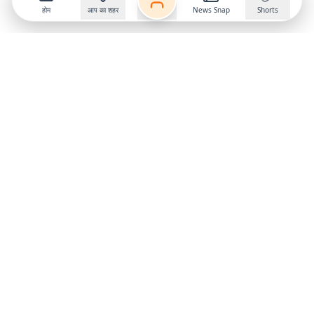
होम
आप का शहर
News Snap
Shorts
Follow us on
X
Download Mobile App
State
›
Jharkhand
›
Hindi News
Gumla News
Bihar News
Dumka News
Delhi News
Ranchi News
Odisha News
Bokaro News