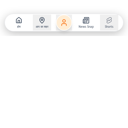
होम
आप का शहर
News Snap
Shorts
Follow us on
X
Download Mobile App
State
›
Jharkhand
›
Hindi News
Gumla News