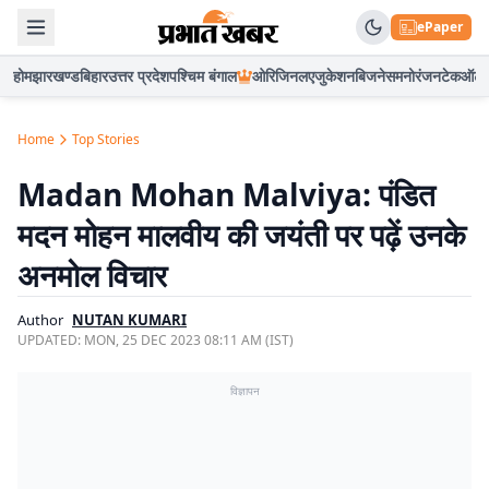
ePaper
होम
झारखण्ड
बिहार
उत्तर प्रदेश
पश्चिम बंगाल
ओरिजिनल
एजुकेशन
बिजनेस
मनोरंजन
टेक
ऑटो
Home
Top Stories
Madan Mohan Malviya: पंडित
मदन मोहन मालवीय की जयंती पर पढ़ें उनके
अनमोल विचार
Author
NUTAN KUMARI
UPDATED:
MON, 25 DEC 2023 08:11 AM (IST)
विज्ञापन