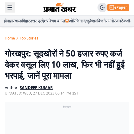
ePaper
होम
झारखण्ड
बिहार
उत्तर प्रदेश
पश्चिम बंगाल
ओरिजिनल
एजुकेशन
बिजनेस
मनोरंजन
टेक
ऑटो
Home
Top Stories
गोरखपुर: सूदखोरों ने 50 हजार रुपए कर्ज
देकर वसूल लिए 10 लाख, फिर भी नहीं हुई
भरपाई, जानें पूरा मामला
Author
SANDEEP KUMAR
UPDATED:
WED, 27 DEC 2023 06:14 PM (IST)
विज्ञापन