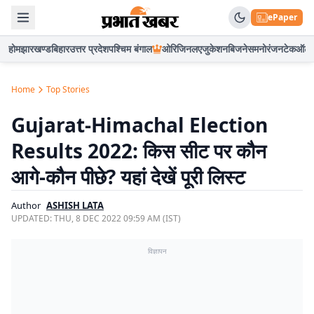
ePaper
होम
झारखण्ड
बिहार
उत्तर प्रदेश
पश्चिम बंगाल
ओरिजिनल
एजुकेशन
बिजनेस
मनोरंजन
टेक
ऑटो
Home
Top Stories
Gujarat-Himachal Election
Results 2022: किस सीट पर कौन
आगे-कौन पीछे? यहां देखें पूरी लिस्ट
Author
ASHISH LATA
UPDATED:
THU, 8 DEC 2022 09:59 AM (IST)
विज्ञापन