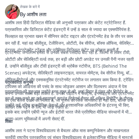
लेखक के बारे में
By
आशीष लता
आशीष लता हिंदी डिजिटल मीडिया की अनुभवी पत्रकार और कंटेंट स्ट्रेटेजिस्ट हैं.
पत्रकारिता और डिजिटल कंटेंट इंडस्ट्री में उन्हें 8 साल से ज्यादा का एक्सपीरियंस है.
फिलहाल वह प्रभात खबर में सीनियर कंटेंट राइटर और एंटरटेनमेंट हेड के तौर पर काम
कर रही हैं. यहां वह बॉलीवुड, टेलीविजन, ओटीटी, वेब सीरीज, बॉक्स ऑफिस, सेलिब्रिटी
इंटरव्यू, एंटरटेनमेंट ट्रेंड्स और प्रीमियम डिजिटल कंटेंट पर फोकस करती हैं.
एंटरटेनमेंट जर्नलिज्म हमेशा से उनकी सबसे पसंदीदा बीट रही है. फिल्मों से लेकर टीवी,
ओटीटी और सेलिब्रिटी वर्ल्ड तक, हर बड़ी और छोटी अपडेट पर उनकी पैनी नजर रहती
है. उन्होंने बॉलीवुड और टीवी इंडस्ट्री की थ्रोबैक स्टोरीज, BTS (Behind The
Scenes) अपडेट्स, सेलिब्रिटी लाइफस्टाइल, वायरल मोमेंट्स, वेब सीरीज रिव्यू, बॉक्स
ऑफिस रिपोर्ट्स और एक्सक्लूसिव एंटरटेनमेंट स्टोरीज पर लगातार काम किया है. ट्रेंडिंग
पत्रकारिता अनुभव
टॉपिक्स को ऑडियंस की पसंद के साथ जोड़कर आसान और दिलचस्प अंदाज में पेश
पत्रकारिता की शुरुआत उन्होंने प्लस न्यूज से की, जहां बिहार में एंकर और रिपोर्टर के
करना उनकी सबसे बड़ी ताकत है. उनकी राइटिंग में फैक्ट्स, इनसाइट्स और एंटरटेनमेंट
रूप में काम करते हुए कई महत्वपूर्ण ग्राउंड रिपोर्ट्स तैयार कीं. फील्ड रिपोर्टिंग के दौरान
का ऐसा बैलेंस देखने को मिलता है, जो यूजर्स को सिर्फ जानकारी ही नहीं देता, बल्कि उन्हें
उन्होंने कई वरिष्ठ राजनीतिक नेताओं और प्रशासनिक अधिकारियों के इंटरव्यू भी किए.
आखिर तक पढ़ने के लिए भी जोड़े रखता है.
इसके बाद उन्होंने एबीपी न्यूज और ईटीवी भारत जैसे प्रतिष्ठित मीडिया संस्थानों में भी
अलग-अलग भूमिकाओं में अपनी सेवाएं दीं.
शिक्षा
आशीष लता ने पटना विश्वविद्यालय से बैचलर ऑफ मास कम्युनिकेशन और माखनलाल
चतुर्वेदी राष्ट्रीय पत्रकारिता एवं संचार विश्वविद्यालय से इलेक्ट्रॉनिक मीडिया में मास्टर्स