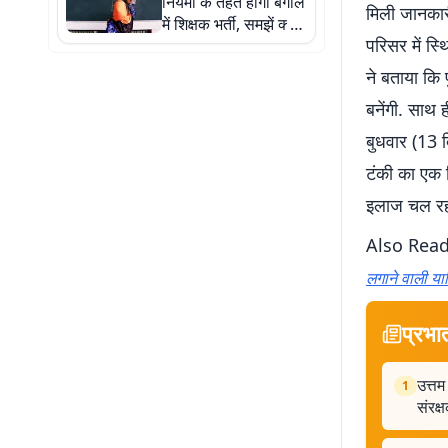
नियमों के तहत होगी बंगाल
मिली जानकारी
में शिक्षक भर्ती, समझें क्या
परिसर में स्थ
है एसएससी विवाद
ने बताया कि
बनेंगी. साथ 
बुधवार (13 द
टंकी का एक ह
इलाज चल रहा
Also Rea
लगाने वाली य
प्रभा
उत्तम
1
संरक्