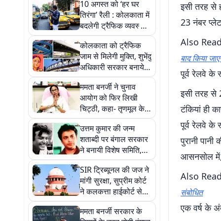
10 अगस्त को ‘हर घर
इसी तरह से हा
तिरंगा’ रैली : कोलकाता में
23 नंबर प्ले
बदलेगी ट्रैफिक व्यवस्था,
बंद रहेंगी प्रमुख सड़कें
Also Rea
कोलकाता को ट्रैफिक
जाम से मिलेगी मुक्ति, शुभेंदु
बाद किया जाएग
अधिकारी सरकार बनायेगी
पूर्व रेलवे के
रिंग रोड, फ्लाईओवर और
ममता बनर्जी ने चुनाव
स्काईवॉक
इसी तरह से 2
आयोग को फिर लिखी
चिट्ठी, कहा- तृणमूल के
टंकियां ही का
बागियों को न दें और समय,
पूर्व रेलवे के
उत्तम कुमार की जन्म
जांच करें तेज
शताब्दी पर बंगाल सरकार
पुरानी पानी क
ने बनायी विशेष समिति,
आसनसोल में, 
शुभेंदु अधिकारी मुख्य
SIR ट्रिब्यूनल की जज ने
संरक्षक
Also Rea
मांगी सुरक्षा, सुप्रीम कोर्ट
ने कलकत्ता हाईकोर्ट से
संबोधित
कही ये बात
एक वर्ष के अं
ममता बनर्जी सरकार के