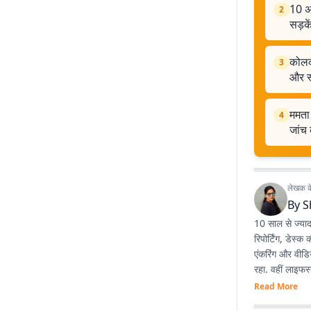
10 अग
2
सड़के
कोलका
3
और स
ममता 
4
जांच 
लेखक के 
By
S
10 साल से ज्या
रिपोर्टिंग, डेस्
एंकरिंग और वीडिय
रहा. वहीं लाइफस
नया सीखने और खु
Read More