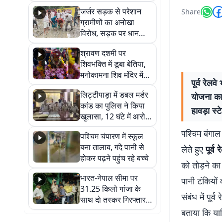
कहा नहीं थी उम्मीद, बेटा
जर्जर सड़क से परेशान
Share
था तो किसी को बोलने की
ग्रामीणों का अनोखा
नहीं थी हिम्मत
विरोध, सड़क पर धान
रोपकर और खाद डालकर
श्रावण दशमी पर
जताया आक्रोश
शिवभक्ति में डूबा बेतिया,
मनोकामना शिव मंदिर में
पूर्व रेलव
हुआ भव्य श्रृंगार
लिट्टीपाड़ा में डबल मर्डर
योजना का
कांड का पुलिस ने किया
हावड़ा स्
खुलासा, 12 घंटे में आरोपी
गिरफ्तार
पश्चिम बंगाल
पश्चिम चंपारण में स्कूल
बना तालाब, गंदे पानी से
लेते हुए
पूर्व 
होकर पढ़ने पहुंच रहे बच्चे
को तोड़ने क
भारत-नेपाल सीमा पर
पानी टंकियों
31.25 किलो गांजा के
संबंध में पूर
साथ दो तस्कर गिरफ्तार,
नेपाली नंबर की बाइक
बताया कि यात्
जब्त