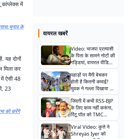
ांप्लेक्स में
कसभा चुनाव के
वायरल खबरें
Video: भाजपा प्रत्याशी
के पिता के सामने नोटों की
ै. यह दोनों
गड्डियां, वायरल वीडियो
कुल मिला कर
से राजनीति में उबाल,
पहाड़ों पर मैगी बेचकर
अजित महतो बोले- TMC
े में ऐसी 48
होती है कितनी कमाई?
की गंदी चाल
ें, 23
युवक ने गल्ला दिखाया तो
नौकरी वालों के खड़े हो गए
जिंदगी में कभी RSS-BJP
कान
के लिए काम नहीं करूंगा,
ा को करेंगे
रिंटू पॉल को TMC
ऑफिस में ले जाकर पीटा,
Viral Video: कुत्ते ने
Video वायरल
Shreyas Iyer को