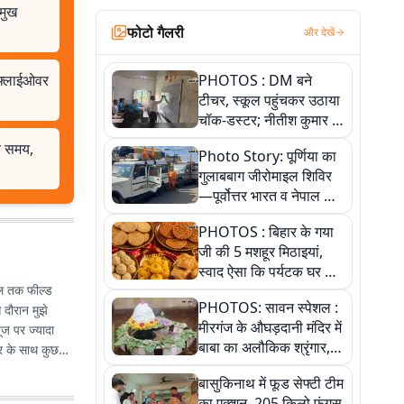
रमुख
फोटो गैलरी
और देखें
, फ्लाईओवर
PHOTOS : DM बने
टीचर, स्कूल पहुंचकर उठाया
चॉक-डस्टर; नीतीश कुमार के
इस चहेते अधिकारी को
और समय,
Photo Story: पूर्णिया का
जानिए
गुलाबबाग जीरोमाइल शिविर
—पूर्वोत्तर भारत व नेपाल के
कांवरियों का प्रमुख सेवा धाम
PHOTOS : बिहार के गया
जी की 5 मशहूर मिठाइयां,
स्वाद ऐसा कि पर्यटक घर ले
ाल तक फील्ड
जाना नहीं भूलते, तस्वीरों में
PHOTOS: सावन स्पेशल :
 दौरान मुझे
देखें
मीरगंज के औघड़दानी मंदिर में
ूज पर ज्यादा
बाबा का अलौकिक श्रृंगार,
बर के साथ कुछ
तस्वीरों में देखें महादेव के कई
बासुकिनाथ में फूड सेफ्टी टीम
मनमोहक स्वरूप
का एक्शन, 205 किलो फंगस