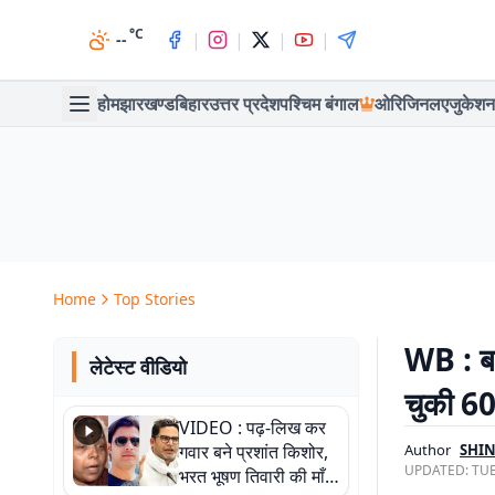
°C
|
|
|
|
--
होम
झारखण्ड
बिहार
उत्तर प्रदेश
पश्चिम बंगाल
ओरिजिनल
एजुकेशन
Home
Top Stories
WB : बर्
लेटेस्ट वीडियो
चुकी 60
VIDEO : पढ़-लिख कर
गवार बने प्रशांत किशोर,
Author
SHIN
UPDATED:
TUE
भरत भूषण तिवारी की माँ ने