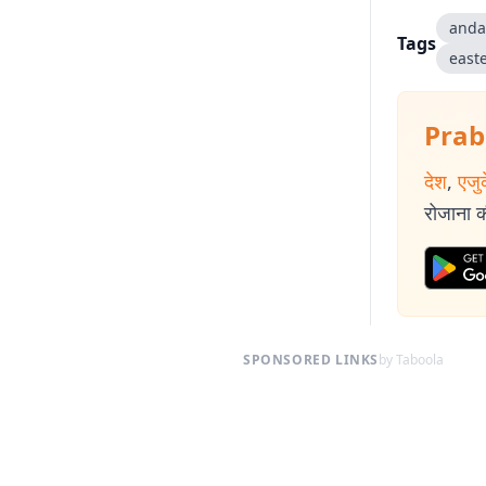
anda
Tags
east
Prab
देश
,
एजु
रोजाना की
SPONSORED LINKS
by Taboola