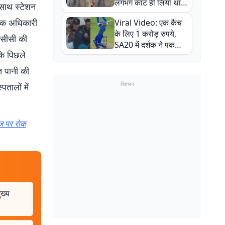
लगभग काट ही लिया था,
 साथ स्टेशन
न्यूजीलैंड सीरीज से पहले
के एक अधिकारी
Viral Video: एक कैच
बाल-बाल बचे
के लिए 1 करोड़ रुपये,
रसीसी की
SA20 में दर्शक ने पकड़ा
कि पिछले
एक हाथ से गजब का कैच
त पानी की
विज्ञापन
तालों में
ेज पर रोक
ुख्य