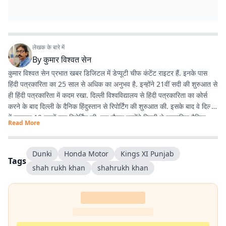
लेखक के बारे में
By
कुमार विश्वत सेन
कुमार विश्वत सेन प्रभात खबर डिजिटल में डेप्यूटी चीफ कंटेंट राइटर हैं. इनके पास
हिंदी पत्रकारिता का 25 साल से अधिक का अनुभव है. इन्होंने 21वीं सदी की शुरुआत से
ही हिंदी पत्रकारिता में कदम रखा. दिल्ली विश्वविद्यालय से हिंदी पत्रकारिता का कोर्स
करने के बाद दिल्ली के दैनिक हिंदुस्तान से रिपोर्टिंग की शुरुआत की. इसके बाद वे दिल्ली
में लगातार 12 सालों तक रिपोर्टिंग की. इस दौरान उन्होंने दिल्ली से प्रकाशित दैनिक
Read More
हिंदुस्तान दैनिक जागरण, देशबंधु जैसे प्रतिष्ठित अखबारों के साथ कई साप्ताहिक
अखबारों के लिए भी रिपोर्टिंग की. 2013 में वे प्रभात खबर आए. तब से वे प्रिंट मीडिया
के साथ फिलहाल पिछले 10 सालों से प्रभात खबर डिजिटल में अपनी सेवाएं दे रहे हैं.
Dunki
Honda Motor
Kings XI Punjab
Tags
इन्होंने अपने करियर के शुरुआती दिनों में ही राजस्थान में होने वाली हिंदी पत्रकारिता के
shah rukh khan
shahrukh khan
300 साल के इतिहास पर एक पुस्तक 'नित नए आयाम की खोज: राजस्थानी
पत्रकारिता' की रचना की. इनकी कई कहानियां देश के विभिन्न पत्र-पत्रिकाओं में
प्रकाशित हुई हैं.