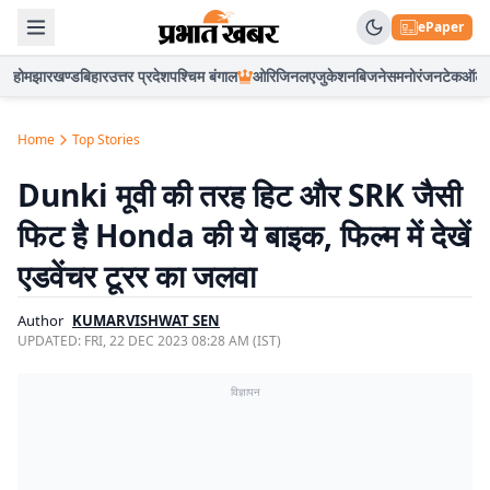
ePaper
होम
झारखण्ड
बिहार
उत्तर प्रदेश
पश्चिम बंगाल
ओरिजिनल
एजुकेशन
बिजनेस
मनोरंजन
टेक
ऑटो
Home
Top Stories
Dunki मूवी की तरह हिट और SRK जैसी
फिट है Honda की ये बाइक, फिल्म में देखें
एडवेंचर टूरर का जलवा
Author
KUMARVISHWAT SEN
UPDATED:
FRI, 22 DEC 2023 08:28 AM (IST)
विज्ञापन