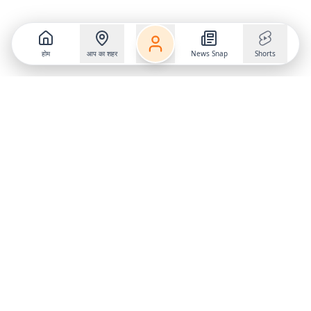
होम
आप का शहर
News Snap
Shorts
Follow us on
X
Download Mobile App
State
›
Jharkhand
›
Hindi News
Gumla News