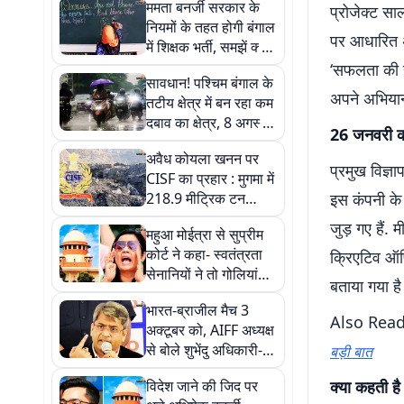
ममता बनर्जी सरकार के
प्रोजेक्ट सा
नियमों के तहत होगी बंगाल
पर आधारित अ
में शिक्षक भर्ती, समझें क्या
है एसएससी विवाद
‘सफलता की सव
सावधान! पश्चिम बंगाल के
अपने अभियान
तटीय क्षेत्र में बन रहा कम
दबाव का क्षेत्र, 8 अगस्त
26 जनवरी क
से भारी बारिश की चेतावनी
अवैध कोयला खनन पर
प्रमुख विज्ञ
CISF का प्रहार : मुगमा में
218.9 मीट्रिक टन
इस कंपनी के
कोयला जब्त, जानें कितनी
जुड़ गए हैं.
महुआ मोईत्रा से सुप्रीम
है कीमत
कोर्ट ने कहा- स्वतंत्रता
क्रिएटिव ऑफिस
सेनानियों ने तो गोलियां
बताया गया ह
खायीं थीं, आपको अंडे से
भारत-ब्राजील मैच 3
डर क्यों?
Also Rea
अक्टूबर को, AIFF अध्यक्ष
से बोले शुभेंदु अधिकारी-
बड़ी बात
बंगाल सरकार करेगी
विदेश जाने की जिद पर
क्या कहती है
सहयोग