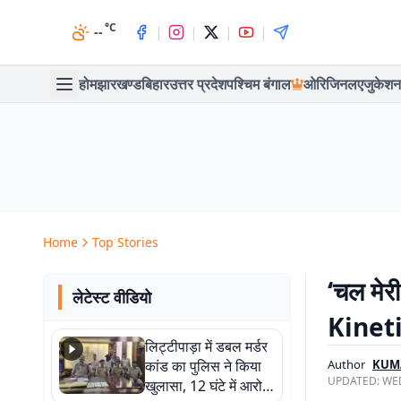
°C
|
|
|
|
--
होम
झारखण्ड
बिहार
उत्तर प्रदेश
पश्चिम बंगाल
ओरिजिनल
एजुकेशन
Home
Top Stories
‘चल मेर
लेटेस्ट वीडियो
Kinet
लिट्टीपाड़ा में डबल मर्डर
कांड का पुलिस ने किया
Author
KUM
UPDATED:
WED
खुलासा, 12 घंटे में आरोपी