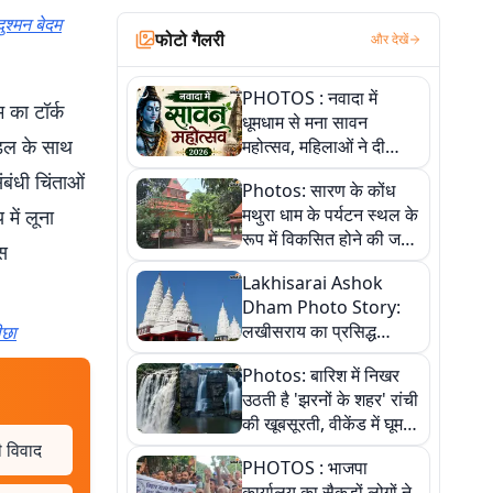
ुश्मन बेदम
फोटो गैलरी
और देखें
PHOTOS : नवादा में
 का टॉर्क
धूमधाम से मना सावन
ैडल के साथ
महोत्सव, महिलाओं ने दी
सांस्कृतिक प्रस्तुतियां
बंधी चिंताओं
Photos: सारण के कोंध
मथुरा धाम के पर्यटन स्थल के
में लूना
रूप में विकसित होने की जगी
एस
आस, 9 तस्वीरों में देखें पूरी
Lakhisarai Ashok
कहानी
Dham Photo Story:
लखीसराय का प्रसिद्ध
ीछा
अशोक धाम—आस्था,
Photos: बारिश में निखर
श्रृंगार, अनुष्ठान और
उठती है 'झरनों के शहर' रांची
अलौकिक संध्या आरती के
की खूबसूरती, वीकेंड में घूम
विहंगम दृश्य
आएं ये 5 वादियां
ी विवाद
PHOTOS : भाजपा
कार्यालय का सैकड़ों लोगों ने