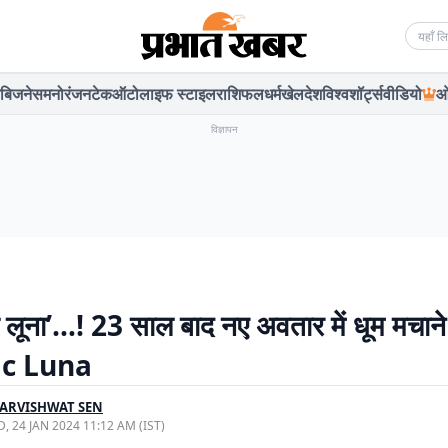
Searc
बिजनेस
मनोरंजन
टेक
ऑटो
लाइफ स्टाइल
राशिफल
धर्म
खेल
देश
विश्व
शॉर्ट्स
वीडियो
ओ
विज्ञापन
ी लूना’…! 23 साल बाद नए अवतार में धूम मचान
ic Luna
ARVISHWAT SEN
, 24 JAN 2024 11:12 AM (IST)