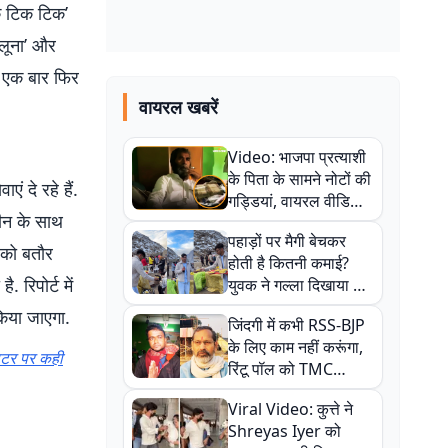
िक टिक टिक’
लूना’ और
ए एक बार फिर
वायरल खबरें
Video: भाजपा प्रत्याशी
के पिता के सामने नोटों की
ं दे रहे हैं.
गड्डियां, वायरल वीडियो
ीन के साथ
से राजनीति में उबाल,
पहाड़ों पर मैगी बेचकर
अजित महतो बोले- TMC
 को बतौर
होती है कितनी कमाई?
की गंदी चाल
 रिपोर्ट में
युवक ने गल्ला दिखाया तो
नौकरी वालों के खड़े हो गए
िया जाएगा.
जिंदगी में कभी RSS-BJP
कान
के लिए काम नहीं करूंगा,
्विटर पर कही
रिंटू पॉल को TMC
ऑफिस में ले जाकर पीटा,
Viral Video: कुत्ते ने
Video वायरल
Shreyas Iyer को