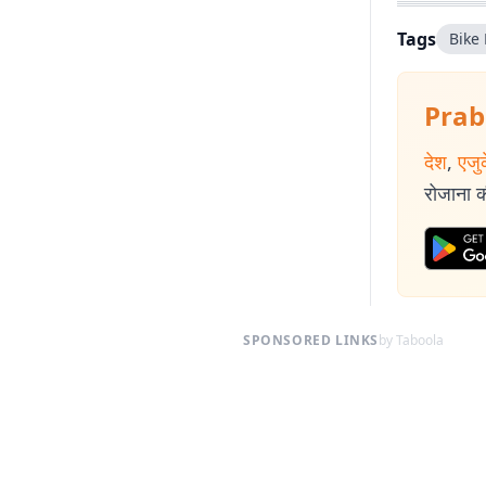
पत्रकारिता के 
कहानियां देश के व
Tags
Bike
Prab
देश
,
एजु
रोजाना की
SPONSORED LINKS
by Taboola