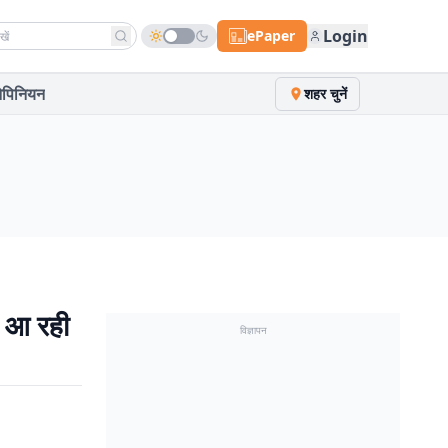
h news
Login
ePaper
पिनियन
शहर चुनें
े आ रही
विज्ञापन