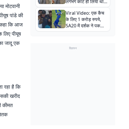
लगभग काट ही लिया था,
या मोटवानी
न्यूजीलैंड सीरीज से पहले
Viral Video: एक कैच
बाल-बाल बचे
ीयूष पांडे की
के लिए 1 करोड़ रुपये,
ंने कहा कि आज
SA20 में दर्शक ने पकड़ा
एक हाथ से गजब का कैच
े लिए पीयूष
का जादू एक
विज्ञापन
ा रहा है कि
त इसकी खरीद
की कीमत
चेतक