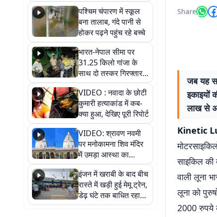
गिरफ्तार
पश्चिम चंपारण में स्कूल
Share
बना तालाब, गंदे पानी से
होकर पढ़ने पहुंच रहे बच्चे
भारत-नेपाल सीमा पर
31.25 किलो गांजा के
साथ दो तस्कर गिरफ्तार,
जब यह सव
नेपाली नंबर की बाइक
VIDEO : नवादा के छोटी
इकाइयों क
जब्त
कुमारी हत्याकांड में कब-
लाख से अध
क्या हुआ, देखिए पूरी रिपोर्ट
Kinetic L
VIDEO: श्रावण नवमी
पर मनोकामना शिव मंदिर
मोटरसाइकिलों 
में उमड़ा आस्था का
साइकिल की 
सैलाब, हर-हर महादेव के
इंजन में खराबी के बाद बीच
जयघोष से गूंजा परिसर
वाली लूना भ
रास्ते में खड़ी हुई मेमू ट्रेन,
लूना को पुर
डेढ़ घंटे तक बाधित रहा
आवागमन
2000 रुपये 