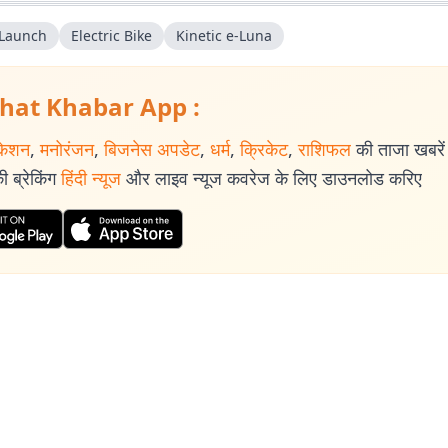
300 साल के इतिहास पर एक पुस्तक 'नित नए आयाम की खोज: राजस्थानी पत्रकारिता' की र
िभिन्न पत्र-पत्रिकाओं में प्रकाशित हुई हैं.
 Launch
Electric Bike
Kinetic e-Luna
hat Khabar App :
केशन
,
मनोरंजन
,
बिजनेस अपडेट
,
धर्म
,
क्रिकेट
,
राशिफल
की ताजा खबरें प
 ब्रेकिंग
हिंदी न्यूज
और लाइव न्यूज कवरेज के लिए डाउनलोड करिए