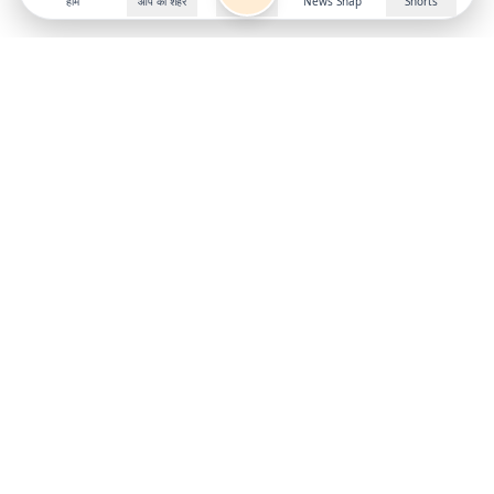
होम
आप का शहर
News Snap
Shorts
Follow us on
X
Download Mobile App
State
›
Jharkhand
›
Hindi News
Gumla News
Bihar News
Dumka News
Delhi News
Ranchi News
Odisha News
Bokaro News