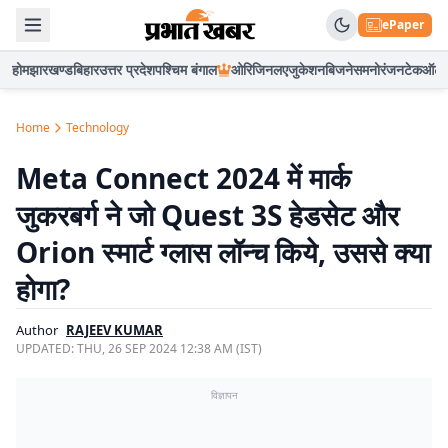
ePaper
होम
झारखण्ड
बिहार
उत्तर प्रदेश
पश्चिम बंगाल
ओरिजिनल
एजुकेशन
बिजनेस
मनोरंजन
टेक
ऑटो
Home
Technology
Meta Connect 2024 में मार्क
जुकरबर्ग ने जो Quest 3S हेडसेट और
Orion स्मार्ट ग्लास लॉन्च किये, उससे क्या
होगा?
Author
RAJEEV KUMAR
UPDATED:
THU, 26 SEP 2024 12:38 AM (IST)
विज्ञापन