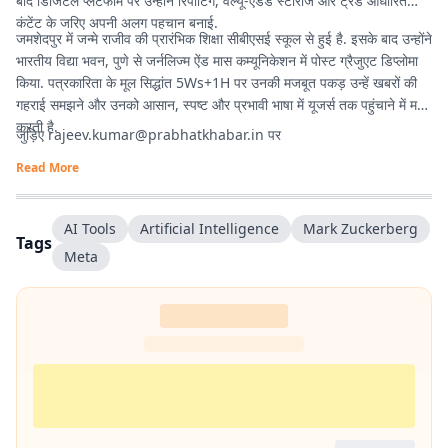
बाद डिजिटल प्लैटफॉर्म पर उन्होंने रिपोर्टिंग, वैल्यू-ऐडेड स्टोरीज और ट्रेंड आधारित
कंटेंट के जरिए अपनी अलग पहचान बनाई.
जमशेदपुर में जन्मे राजीव की प्रारंभिक शिक्षा सीबीएसई स्कूल से हुई है. इसके बाद उन्होंने
भारतीय विद्या भवन, पुणे से जर्नलिज्म ऐंड मास कम्यूनिकेशन में पोस्ट ग्रैजुएट डिप्लोमा
किया. पत्रकारिता के मूल सिद्धांत 5Ws+1H पर उनकी मजबूत पकड़ उन्हें खबरों की
गहराई समझने और उनको आसान, स्पष्ट और प्रभावी भाषा में यूजर्स तक पहुंचाने में मदद
करती है.
जुड़िए
rajeev.kumar@prabhatkhabar.in
पर
Read More
AI Tools
Artificial Intelligence
Mark Zuckerberg
Tags
Meta