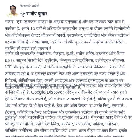
लेखक के बारे में
By
राजीव कुमार
राजीव, हिंदी डिजिटल मीडिया के अनुभवी पत्रकार हैं और प्रभातखबर डॉट कॉम में
कार्यरत हैं. अपने 15 वर्षों से अधिक के पत्रकारीय अनुभव के दौरान उन्होंने टेक्नोलॉजी
और ऑटोमोबाइल सेक्टर की हजारों खबरों, एक्सप्लेनर, एनालिसिस और फीचर स्टोरीज
पर काम किया है. आसान भाषा, गहरी रिसर्च और यूजर-फर्स्ट अप्रोच उनकी कंटेंट
राइटिंग की सबसे बड़ी पहचान है.
राजीव की एक्सपर्टीज स्मार्टफोन, गैजेट्स, एआई, मशीन लर्निंग, इंटरनेट ऑफ थिंग्स
(IoT), साइबर सिक्योरिटी, टेलीकॉम, कंज्यूमर इलेक्ट्रॉनिक्स, इलेक्ट्रिक व्हीकल्स,
ICE और हाइब्रिड कारों, ऑटोनोमस ड्राइविंग के साथ-साथ डिजिटल ट्रेंड्स जैसे
टॉपिक्स में रही है. वे लगातार बदलती टेक और ऑटो इंडस्ट्री पर नजर रखते हैं और
रिपोर्ट्स, ऑफिशियल डेटा, कंपनी अपडेट्स और एक्सपर्ट इनसाइट्स के आधार पर
डिजिटल मीडिया में राजीव की खास पहचान SEO-ऑप्टिमाइज्ड और डेटा-ड्रिवेन कंटेंट
सटीक और भरोसेमंद जानकारी यूजर्स तक पहुंचाते हैं.
के लिए भी रही है. Google Discover और यूजर एंगेजमेंट को ध्यान में रखते हुए वे
ऐसे आर्टिकल्स तैयार करते हैं, जो न केवल जानकारी भरे होते हैं, बल्कि यूजर्स की जरूरत
और सर्च ट्रेंड्स से भी मेल खाते हैं. टेक और ऑटो सेक्टर पर उनके रिव्यू, एक्सपर्ट
इंटरव्यू, कॉम्पैरिजन-बेस्ड आर्टिकल्स और एक्सप्लेनर स्टोरीज को यूजर्स काफी पसंद
राजीव ने अपने पत्रकारिता करियर की शुरुआत वर्ष 2011 में प्रभात खबर दैनिक से की
करते हैं.
थी. शुरुआती दौर में उन्होंने देश-विदेश, कारोबार, संपादकीय, साहित्य, मनोरंजन,
पॉजिटिव जर्नलिज्म और फीचर राइटिंग जैसे अलग-अलग बीट्स पर काम किया. इसके