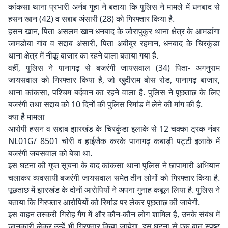
कांकसा थाना प्रभारी अर्नब गुहा ने बताया कि पुलिस ने मामले में धनबाद से
हसन खान (42) व सद्दाब अंसारी (28) को गिरफ्तार किया है.
हसन खान, पिता असलम खान धनबाद के जोरापुकुर थाना क्षेत्र के आमडांगा
जामडोबा गांव व सद्दाब अंसारी, पिता अबीबुर रहमान, धनबाद के चिरकुंडा
थाना क्षेत्र में नीकू बाजार का रहने वाला बताया गया है.
वहीं, पुलिस ने पानागढ़ से बजरंगी जायसवाल (34) पिता- अगनुराम
जायसवाल को गिरफ्तार किया है, जो खुदीराम बोस रोड, पानागढ़ बाजार,
थाना कांकसा, पश्चिम बर्दवान का रहने वाला है. पुलिस ने पूछताछ के लिए
बजरंगी तथा सद्दाब को 10 दिनों की पुलिस रिमांड में लेने की मांग की है.
क्या है मामला
आरोपी हसन व सद्दाब झारखंड के चिरकुंडा इलाके से 12 चक्का ट्रक नंबर
NL01G/ 8501 चोरी व हाईजैक करके पानागढ़ कबाड़ी पट्टी इलाके में
बजरंगी जयसवाल को बेचा था.
इस घटना की गुप्त सूचना के बाद कांकसा थाना पुलिस ने छापामारी अभियान
चलाकर व्यवसायी बजरंगी जायसवाल समेत तीन लोगों को गिरफ्तार किया है.
पूछताछ में झारखंड के दोनों आरोपियों ने अपना गुनाह कबूल लिया है. पुलिस ने
बताया कि गिरफ्तार आरोपियों को रिमांड पर लेकर पूछताछ की जायेगी.
इस वाहन तस्करी गिरोह गैंग में और कौन-कौन लोग शामिल है, उनके संबंध में
जानकारी लेकर उन्हें भी गिरफ्तार किया जायेगा. इस घटना से एक बात स्पष्ट