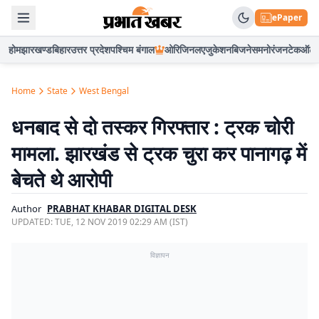
ePaper
होम
झारखण्ड
बिहार
उत्तर प्रदेश
पश्चिम बंगाल
ओरिजिनल
एजुकेशन
बिजनेस
मनोरंजन
टेक
ऑटो
Home
State
West Bengal
धनबाद से दो तस्कर गिरफ्तार : ट्रक चोरी
मामला. झारखंड से ट्रक चुरा कर पानागढ़ में
बेचते थे आरोपी
Author
PRABHAT KHABAR DIGITAL DESK
UPDATED:
TUE, 12 NOV 2019 02:29 AM (IST)
विज्ञापन