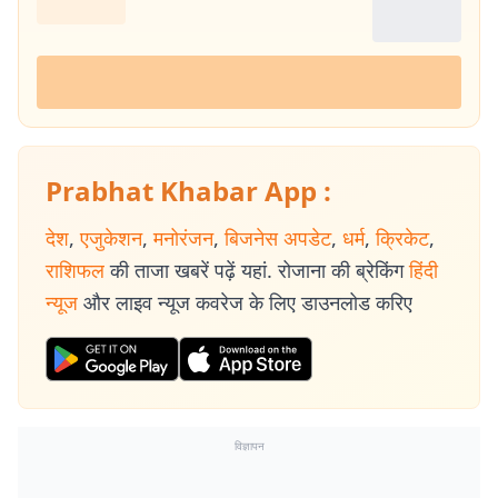
Prabhat Khabar App :
देश
,
एजुकेशन
,
मनोरंजन
,
बिजनेस अपडेट
,
धर्म
,
क्रिकेट
,
राशिफल
की ताजा खबरें पढ़ें यहां. रोजाना की ब्रेकिंग
हिंदी
न्यूज
और लाइव न्यूज कवरेज के लिए डाउनलोड करिए
विज्ञापन