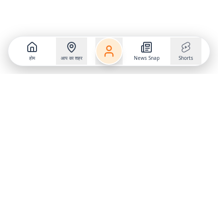
होम
आप का शहर
News Snap
Shorts
Follow us on
X
Download Mobile App
State
›
Jharkhand
›