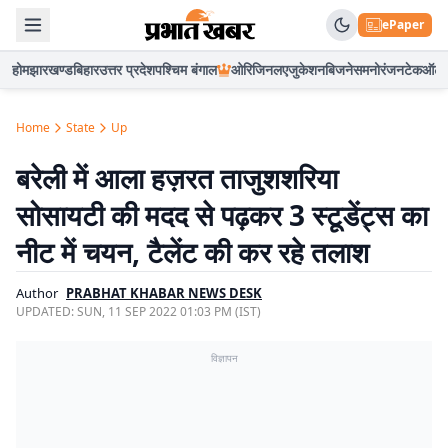
ePaper
होम
झारखण्ड
बिहार
उत्तर प्रदेश
पश्चिम बंगाल
ओरिजिनल
एजुकेशन
बिजनेस
मनोरंजन
टेक
ऑटो
Home
State
Up
बरेली में आला हज़रत ताजुशशरिया
सोसायटी की मदद से पढ़कर 3 स्टूडेंट्स का
नीट में चयन, टैलेंट की कर रहे तलाश
Author
PRABHAT KHABAR NEWS DESK
UPDATED:
SUN, 11 SEP 2022 01:03 PM (IST)
विज्ञापन