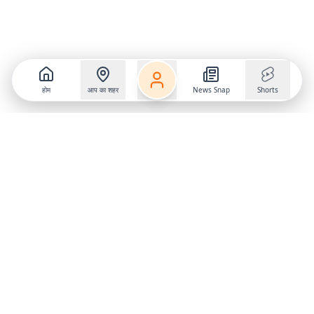
होम
आप का शहर
News Snap
Shorts
Follow us on
X
Download Mobile App