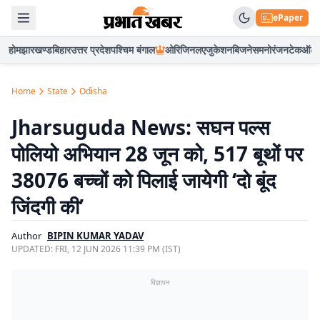
ePaper
होम
झारखण्ड
बिहार
उत्तर प्रदेश
पश्चिम बंगाल
ओरिजिनल
एजुकेशन
बिजनेस
मनोरंजन
टेक
ऑटो
Home
State
Odisha
Jharsuguda News: सघन पल्स
पोलियो अभियान 28 जून को, 517 बूथों पर
38076 बच्चों को पिलाई जायेगी ‘दो बूंद
जिंदगी की’
Author
BIPIN KUMAR YADAV
UPDATED:
FRI, 12 JUN 2026 11:39 PM (IST)
विज्ञापन