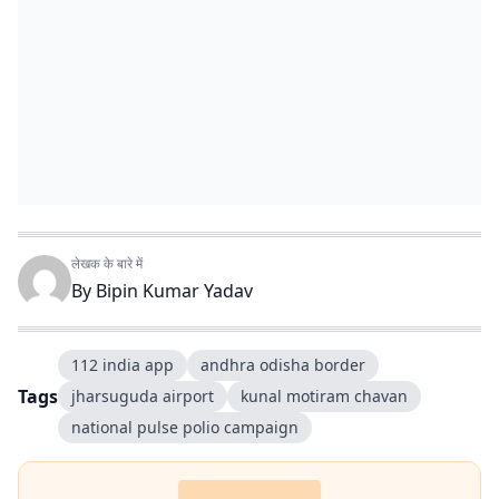
लेखक के बारे में
By
Bipin Kumar Yadav
112 india app
andhra odisha border
Tags
jharsuguda airport
kunal motiram chavan
national pulse polio campaign