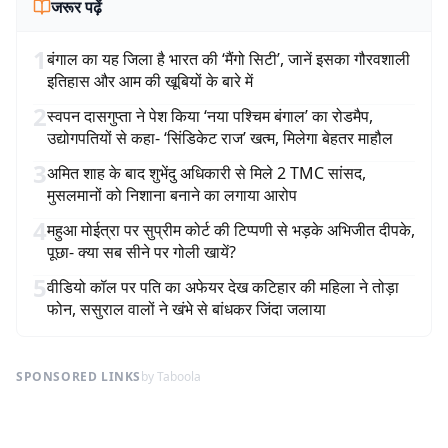
जरूर पढ़ें
1
बंगाल का यह जिला है भारत की ‘मैंगो सिटी’, जानें इसका गौरवशाली
इतिहास और आम की खूबियों के बारे में
2
स्वपन दासगुप्ता ने पेश किया ‘नया पश्चिम बंगाल’ का रोडमैप,
उद्योगपतियों से कहा- ‘सिंडिकेट राज’ खत्म, मिलेगा बेहतर माहौल
3
अमित शाह के बाद शुभेंदु अधिकारी से मिले 2 TMC सांसद,
मुसलमानों को निशाना बनाने का लगाया आरोप
4
महुआ मोईत्रा पर सुप्रीम कोर्ट की टिप्पणी से भड़के अभिजीत दीपके,
पूछा- क्या सब सीने पर गोली खायें?
5
वीडियो कॉल पर पति का अफेयर देख कटिहार की महिला ने तोड़ा
फोन, ससुराल वालों ने खंभे से बांधकर जिंदा जलाया
SPONSORED LINKS
by Taboola