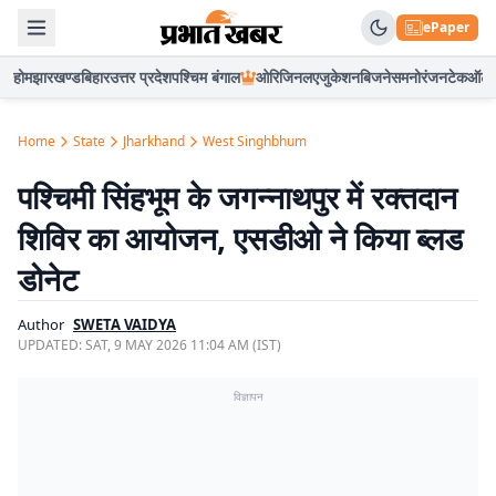
ePaper
होम
झारखण्ड
बिहार
उत्तर प्रदेश
पश्चिम बंगाल
ओरिजिनल
एजुकेशन
बिजनेस
मनोरंजन
टेक
ऑटो
Home
State
Jharkhand
West Singhbhum
पश्चिमी सिंहभूम के जगन्नाथपुर में रक्तदान
शिविर का आयोजन, एसडीओ ने किया ब्लड
डोनेट
Author
SWETA VAIDYA
UPDATED:
SAT, 9 MAY 2026 11:04 AM (IST)
विज्ञापन