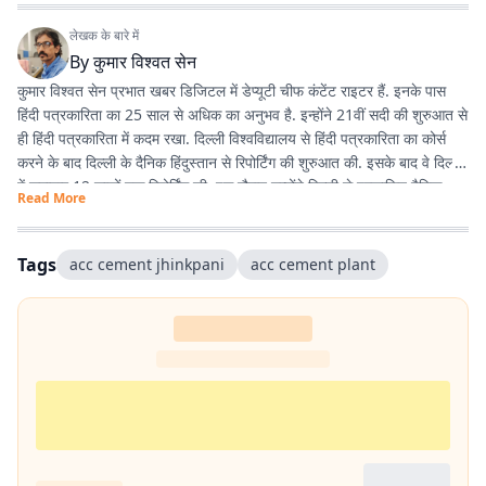
लेखक के बारे में
By
कुमार विश्वत सेन
कुमार विश्वत सेन प्रभात खबर डिजिटल में डेप्यूटी चीफ कंटेंट राइटर हैं. इनके पास
हिंदी पत्रकारिता का 25 साल से अधिक का अनुभव है. इन्होंने 21वीं सदी की शुरुआत से
ही हिंदी पत्रकारिता में कदम रखा. दिल्ली विश्वविद्यालय से हिंदी पत्रकारिता का कोर्स
करने के बाद दिल्ली के दैनिक हिंदुस्तान से रिपोर्टिंग की शुरुआत की. इसके बाद वे दिल्ली
में लगातार 12 सालों तक रिपोर्टिंग की. इस दौरान उन्होंने दिल्ली से प्रकाशित दैनिक
Read More
हिंदुस्तान दैनिक जागरण, देशबंधु जैसे प्रतिष्ठित अखबारों के साथ कई साप्ताहिक
अखबारों के लिए भी रिपोर्टिंग की. 2013 में वे प्रभात खबर आए. तब से वे प्रिंट मीडिया
के साथ फिलहाल पिछले 10 सालों से प्रभात खबर डिजिटल में अपनी सेवाएं दे रहे हैं.
Tags
acc cement jhinkpani
acc cement plant
इन्होंने अपने करियर के शुरुआती दिनों में ही राजस्थान में होने वाली हिंदी पत्रकारिता के
300 साल के इतिहास पर एक पुस्तक 'नित नए आयाम की खोज: राजस्थानी
पत्रकारिता' की रचना की. इनकी कई कहानियां देश के विभिन्न पत्र-पत्रिकाओं में
प्रकाशित हुई हैं.