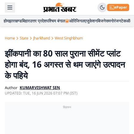
ePaper
होम
झारखण्ड
बिहार
उत्तर प्रदेश
पश्चिम बंगाल
ओरिजिनल
एजुकेशन
बिजनेस
मनोरंजन
टेक
ऑटो
Home
State
Jharkhand
West Singhbhum
झींकपानी का 80 साल पुराना सीमेंट प्लांट
होगा बंद, 16 अगस्त से थम जाएंगे उत्पादन
के पहिये
Author
KUMARVISHWAT SEN
UPDATED:
TUE, 16 JUN 2026 07:07 PM (IST)
विज्ञापन