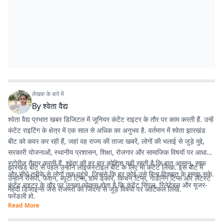
लेखक के बारे में
By
श्वेता वैद्य
श्वेता वैद्य प्रभात खबर डिजिटल में जूनियर कंटेंट राइटर के तौर पर काम करती हैं. उन्हें
कंटेंट राइटिंग के क्षेत्र में एक साल से अधिक का अनुभव है. वर्तमान में श्वेता झारखंड
बीट को कवर कर रही हैं, जहां वह राज्य की ताजा खबरें, लोगों की भलाई से जुड़े मुद्दे,
सरकारी योजनाओं, स्थानीय प्रशासन, शिक्षा, रोजगार और सामाजिक विषयों पर आधारित
स्टोरीज तैयार करती हैं. श्वेता की हर बार कोशिश यही रहती है कि बात आसान, साफ
झारखंड बीट से पहले उन्होंने लाइफस्टाइल बीट के लिए भी कंटेंट लिखा. इस बीट में
और सीधे तरीके से लोगों तक पहुंचे, जिससे कि हर कोई उसे बिना दिक्कत के समझ सके.
उन्होंने रेसिपी, फैशन, ब्यूटी टिप्स, होम डेकोर, किचन टिप्स, गार्डनिंग टिप्स और लेटेस्ट
कंटेंट राइटर के तौर पर उनका फोकस होता है कि कंटेंट सिंपल, रिलेटेबल और यूजर-
मेहंदी डिजाइन्स जैसे रोजमर्रा की जिंदगी से जुड़े विषयों पर आर्टिकल लिखे.
फ्रेंडली हो.
Read More