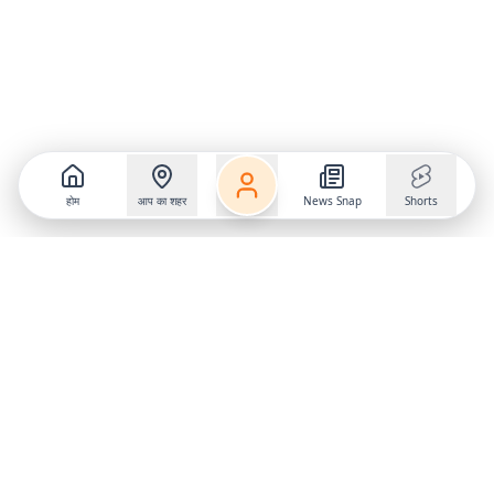
होम
आप का शहर
News Snap
Shorts
Follow us on
X
Download Mobile App