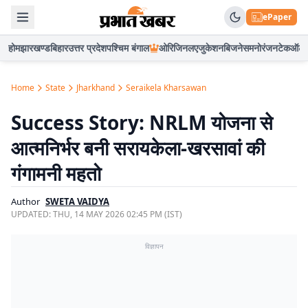
ePaper
होम
झारखण्ड
बिहार
उत्तर प्रदेश
पश्चिम बंगाल
ओरिजिनल
एजुकेशन
बिजनेस
मनोरंजन
टेक
ऑटो
Home
State
Jharkhand
Seraikela Kharsawan
Success Story: NRLM योजना से
आत्मनिर्भर बनी सरायकेला-खरसावां की
गंगामनी महतो
Author
SWETA VAIDYA
UPDATED:
THU, 14 MAY 2026 02:45 PM (IST)
विज्ञापन