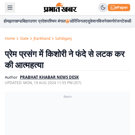
ePaper
होम
झारखण्ड
बिहार
उत्तर प्रदेश
पश्चिम बंगाल
ओरिजिनल
एजुकेशन
बिजनेस
मनोरंजन
टेक
ऑटो
Home
State
Jharkhand
Sahibganj
प्रेम प्रसंग में किशोरी ने फंदे से लटक कर
की आत्महत्या
Author
PRABHAT KHABAR NEWS DESK
UPDATED:
MON, 19 AUG 2024 11:55 PM (IST)
विज्ञापन