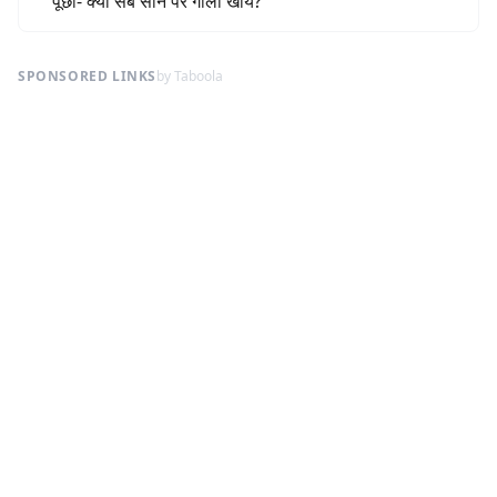
पूछा- क्या सब सीने पर गोली खायें?
SPONSORED LINKS
by Taboola